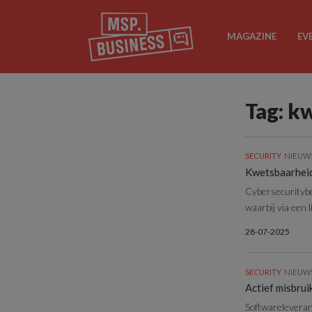
MAGAZINE
EV
Tag: k
SECURITY
NIEUW
Kwetsbaarheid
Cybersecuritybed
waarbij via een
28-07-2025
SECURITY
NIEUW
Actief misbru
Softwareleveran