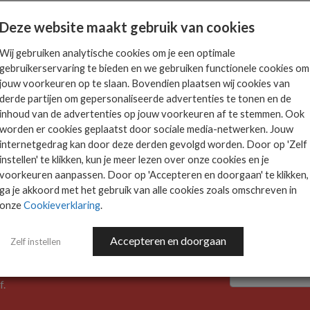
25-31324. Eerder meldde het Nationaal Cyber Security Centrum (NCSC) al
Deze website maakt gebruik van cookies
Wij gebruiken analytische cookies om je een optimale
gebruikerservaring te bieden en we gebruiken functionele cookies om
S
jouw voorkeuren op te slaan. Bovendien plaatsen wij cookies van
tdekt in veelgebruikte Linux-software
derde partijen om gepersonaliseerde advertenties te tonen en de
baarheid ontdekt in de vorm van een achterdeur, ook wel backdoor genoemd, 
inhoud van de advertenties op jouw voorkeuren af te stemmen. Ook
worden er cookies geplaatst door sociale media-netwerken. Jouw
internetgedrag kan door deze derden gevolgd worden. Door op 'Zelf
instellen' te klikken, kun je meer lezen over onze cookies en je
voorkeuren aanpassen. Door op 'Accepteren en doorgaan' te klikken,
ga je akkoord met het gebruik van alle cookies zoals omschreven in
onze
Cookieverklaring
.
Accepteren en doorgaan
Zelf instellen
f.