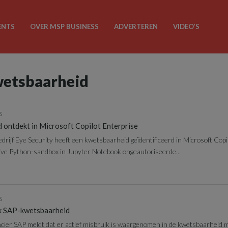
ENTS
OVER MSP BUSINESS
ADVERTEREN
VIDEO’S
wetsbaarheid
S
 ontdekt in Microsoft Copilot Enterprise
rijf Eye Security heeft een kwetsbaarheid geïdentificeerd in Microsoft Copi
 live Python-sandbox in Jupyter Notebook ongeautoriseerde...
S
ik SAP-kwetsbaarheid
cier SAP meldt dat er actief misbruik is waargenomen in de kwetsbaarheid 