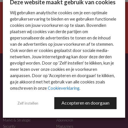
Deze website maakt gebruik van cookies
Wij gebruiken analytische cookies om je een optimale
De ICT-wereld is snel. Mis niets.
gebruikerservaring te bieden en we gebruiken functionele
Meld je nu aan voor de MSP Business nieuwsbrief.
cookies om jouw voorkeuren op te slaan. Bovendien
plaatsen wij cookies van derde partijen om
AANMELDEN
gepersonaliseerde advertenties te tonen en de inhoud
van de advertenties op jouw voorkeuren af te stemmen.
Ook worden er cookies geplaatst door sociale media-
netwerken. Jouw internetgedrag kan door deze derden
gevolgd worden. Door op 'Zelf instellen' te klikken, kun je
meer lezen over onze cookies en je voorkeuren
OVER MSP BUSINESS
aanpassen. Door op 'Accepteren en doorgaan' te klikken,
ga je akkoord met het gebruik van alle cookies zoals
MSP Business is het kennisplatform voor IT-dienstverleners met MKB-focus.
omschreven in onze
Cookieverklaring
.
MSP Business is een merk van
DutchIT.com
.
Accepteren en doorgaan
Zelf instellen
NIEUWS
MEER INFO
Algemeen IT nieuws
Adverteren
Markt & Strategie
Abonneren
Security
Magazines