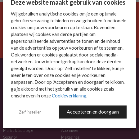
Deze website maakt gebruik van cookies
Wij gebruiken analytische cookies om je een optimale
De ICT-wereld is snel. Mis niets.
gebruikerservaring te bieden en we gebruiken functionele
Meld je nu aan voor de MSP Business nieuwsbrief.
cookies om jouw voorkeuren op te slaan. Bovendien
plaatsen wij cookies van derde partijen om
AANMELDEN
gepersonaliseerde advertenties te tonen en de inhoud
van de advertenties op jouw voorkeuren af te stemmen.
Ook worden er cookies geplaatst door sociale media-
netwerken. Jouw internetgedrag kan door deze derden
gevolgd worden. Door op 'Zelf instellen' te klikken, kun je
meer lezen over onze cookies en je voorkeuren
OVER MSP BUSINESS
aanpassen. Door op 'Accepteren en doorgaan' te klikken,
ga je akkoord met het gebruik van alle cookies zoals
MSP Business is het kennisplatform voor IT-dienstverleners met MKB-focus.
omschreven in onze
Cookieverklaring
.
MSP Business is een merk van
DutchIT.com
.
Accepteren en doorgaan
Zelf instellen
NIEUWS
MEER INFO
Algemeen IT nieuws
Adverteren
Markt & Strategie
Abonneren
Security
Magazines