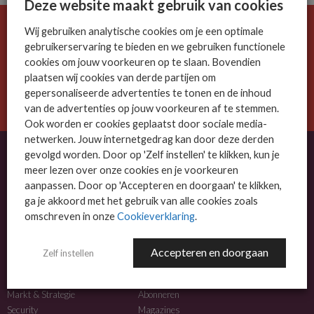
Deze website maakt gebruik van cookies
Wij gebruiken analytische cookies om je een optimale
De ICT-wereld is snel. Mis niets.
gebruikerservaring te bieden en we gebruiken functionele
Meld je nu aan voor de MSP Business nieuwsbrief.
cookies om jouw voorkeuren op te slaan. Bovendien
plaatsen wij cookies van derde partijen om
AANMELDEN
gepersonaliseerde advertenties te tonen en de inhoud
van de advertenties op jouw voorkeuren af te stemmen.
Ook worden er cookies geplaatst door sociale media-
netwerken. Jouw internetgedrag kan door deze derden
gevolgd worden. Door op 'Zelf instellen' te klikken, kun je
meer lezen over onze cookies en je voorkeuren
OVER MSP BUSINESS
aanpassen. Door op 'Accepteren en doorgaan' te klikken,
ga je akkoord met het gebruik van alle cookies zoals
MSP Business is het kennisplatform voor IT-dienstverleners met MKB-focus.
omschreven in onze
Cookieverklaring
.
MSP Business is een merk van
DutchIT.com
.
Accepteren en doorgaan
Zelf instellen
NIEUWS
MEER INFO
Algemeen IT nieuws
Adverteren
Markt & Strategie
Abonneren
Security
Magazines