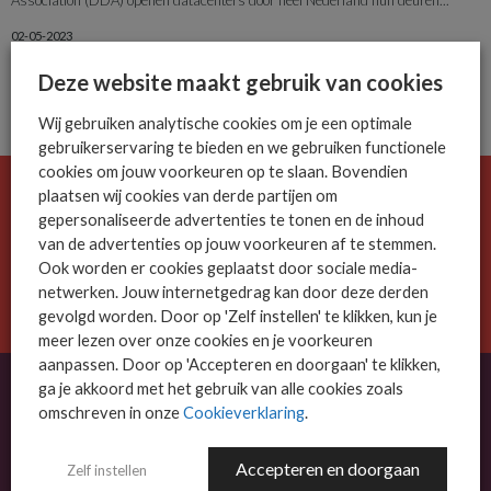
02-05-2023
Deze website maakt gebruik van cookies
Wij gebruiken analytische cookies om je een optimale
gebruikerservaring te bieden en we gebruiken functionele
cookies om jouw voorkeuren op te slaan. Bovendien
plaatsen wij cookies van derde partijen om
De ICT-wereld is snel. Mis niets.
gepersonaliseerde advertenties te tonen en de inhoud
Meld je nu aan voor de MSP Business nieuwsbrief.
van de advertenties op jouw voorkeuren af te stemmen.
Ook worden er cookies geplaatst door sociale media-
AANMELDEN
netwerken. Jouw internetgedrag kan door deze derden
gevolgd worden. Door op 'Zelf instellen' te klikken, kun je
meer lezen over onze cookies en je voorkeuren
aanpassen. Door op 'Accepteren en doorgaan' te klikken,
ga je akkoord met het gebruik van alle cookies zoals
omschreven in onze
Cookieverklaring
.
OVER MSP BUSINESS
Accepteren en doorgaan
Zelf instellen
MSP Business is het kennisplatform voor IT-dienstverleners met MKB-focus.