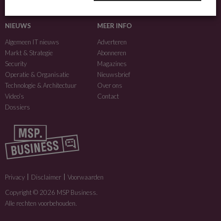
MSP Business is een merk van
DutchIT.com
.
NIEUWS
MEER INFO
Algemeen IT nieuws
Adverteren
Markt & Strategie
Abonneren
Security
Magazines
Operatie & Organisatie
Nieuwsbrief
Technologie & Architectuur
Over ons
Video’s
Contact
Dossiers
Privacy
Disclaimer
Voorwaarden
Copyright © 2026 MSP Business.
Alle rechten voorbehouden.