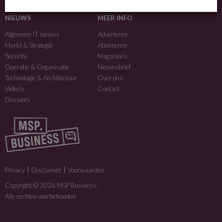
MSP Business is een merk van
DutchIT.com
.
NIEUWS
MEER INFO
Algemeen IT nieuws
Adverteren
Markt & Strategie
Abonneren
Security
Magazines
Operatie & Organisatie
Nieuwsbrief
Technologie & Architectuur
Over ons
Video’s
Contact
Dossiers
Privacy
Disclaimer
Voorwaarden
Copyright © 2026 MSP Business.
Alle rechten voorbehouden.