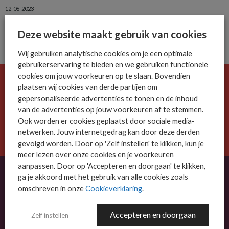
12-06-2023
Deze website maakt gebruik van cookies
Wij gebruiken analytische cookies om je een optimale
gebruikerservaring te bieden en we gebruiken functionele
cookies om jouw voorkeuren op te slaan. Bovendien
De ICT-wereld is snel. Mis niets.
plaatsen wij cookies van derde partijen om
gepersonaliseerde advertenties te tonen en de inhoud
Meld je nu aan voor de MSP Business nieuwsbrief.
van de advertenties op jouw voorkeuren af te stemmen.
Ook worden er cookies geplaatst door sociale media-
AANMELDEN
netwerken. Jouw internetgedrag kan door deze derden
gevolgd worden. Door op 'Zelf instellen' te klikken, kun je
meer lezen over onze cookies en je voorkeuren
aanpassen. Door op 'Accepteren en doorgaan' te klikken,
ga je akkoord met het gebruik van alle cookies zoals
omschreven in onze
Cookieverklaring
.
OVER MSP BUSINESS
MSP Business is het kennisplatform voor IT-dienstverleners met MKB-focus.
Accepteren en doorgaan
Zelf instellen