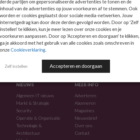
derde partijen om gepersonaliseerde advertenties te tonen en de
inhoud van de advertenties op jouw voorkeuren af te stemmen. Ook
worden er cookies geplaatst door sociale media-netwerken. Jouw
internetgedrag kan door deze derden gevolgd worden. Door op 'Zelf
instellen' te klikken, kun je meer lezen over onze cookies en je
voorkeuren aanpassen. Door op 'Accepteren en doorgaan' te klikken,
f.
ga je akkoord met het gebruik van alle cookies zoals omschreven in
onze
Cookieverklaring
.
Accepteren en doorgaan
Zelf instellen
NIEUWS
MEER INFO
Algemeen IT nieuws
Adverteren
Markt & Strategie
Abonneren
Security
Magazines
Operatie & Organisatie
Nieuwsbrief
Technologie &
Over ons
Architectuur
Contact