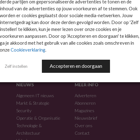
derde partijen om gepersonaliseerde advertenties te tonen en de
inhoud van de advertenties op jouw voorkeuren af te stemmen. Ook
worden er cookies geplaatst door sociale media-netwerken. Jouw
internetgedrag kan door deze derden gevolgd worden. Door op 'Zelf
instellen' te klikken, kun je meer lezen over onze cookies en je
voorkeuren aanpassen. Door op 'Accepteren en doorgaan' te klikken,
f.
ga je akkoord met het gebruik van alle cookies zoals omschreven in
onze
Cookieverklaring
.
Accepteren en doorgaan
Zelf instellen
NIEUWS
MEER INFO
Algemeen IT nieuws
Adverteren
Markt & Strategie
Abonneren
Security
Magazines
Operatie & Organisatie
Nieuwsbrief
Technologie &
Over ons
Architectuur
Contact