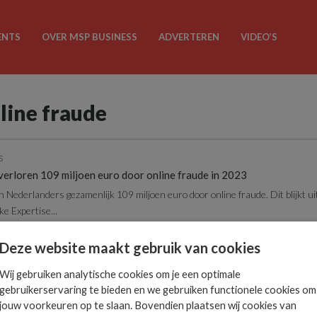
ENTS
OVER MSP BUSINESS
ADVERTEREN
VIDEO’S
nline fraude
S
erloren 109 miljoen euro door online fraude in 2023
 Nederlanders gezamenlijk 109 miljoen euro door online fraude. Dit blijkt uit
ke Expertise...
Deze website maakt gebruik van cookies
Wij gebruiken analytische cookies om je een optimale
gebruikerservaring te bieden en we gebruiken functionele cookies om
jouw voorkeuren op te slaan. Bovendien plaatsen wij cookies van