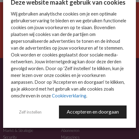
Deze website maakt gebruik van cookies
Wij gebruiken analytische cookies om je een optimale
De ICT-wereld is snel. Mis niets.
gebruikerservaring te bieden en we gebruiken functionele
Meld je nu aan voor de MSP Business nieuwsbrief.
cookies om jouw voorkeuren op te slaan. Bovendien
plaatsen wij cookies van derde partijen om
AANMELDEN
gepersonaliseerde advertenties te tonen en de inhoud
van de advertenties op jouw voorkeuren af te stemmen.
Ook worden er cookies geplaatst door sociale media-
netwerken. Jouw internetgedrag kan door deze derden
gevolgd worden. Door op 'Zelf instellen' te klikken, kun je
meer lezen over onze cookies en je voorkeuren
OVER MSP BUSINESS
aanpassen. Door op 'Accepteren en doorgaan' te klikken,
ga je akkoord met het gebruik van alle cookies zoals
MSP Business is het kennisplatform voor IT-dienstverleners met MKB-focus.
omschreven in onze
Cookieverklaring
.
MSP Business is een merk van
DutchIT.com
.
Accepteren en doorgaan
Zelf instellen
NIEUWS
MEER INFO
Algemeen IT nieuws
Adverteren
Markt & Strategie
Abonneren
Security
Magazines