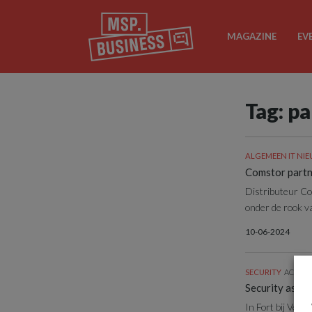
MAGAZINE
EV
Tag: p
ALGEMEEN IT NI
Comstor partne
Distributeur Co
onder de rook v
10-06-2024
SECURITY
ACHTE
Security as a 
In Fort bij Vec