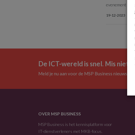
evenement voor 
19-12-2023
De ICT-wereld is snel. Mis niets.
Meld je nu aan voor de MSP Business nieuwsbrie
OVER MSP BUSINESS
MSP Business is het kennisplatform voor
IT-dienstverleners met MKB-focus.