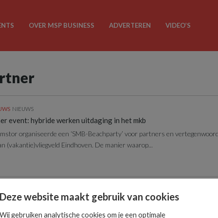
ENTS
OVER MSP BUSINESS
ADVERTEREN
VIDEO’S
artner
EUWS
NIEUWS
r event: hybride werken uitdaging in het mkb
mstor organiseerde een ‘SMB-Beachparty’ voor partners en vertegenwoord
an (vakantie)vliegveld Eindhoven. De manier waarop...
RGROND
Deze website maakt gebruik van cookies
service voor veel bedrijven noodzaak
hten, als verdedigingswerk onderdeel van de Hollandse Waterlinie, organisee
Wij gebruiken analytische cookies om je een optimale