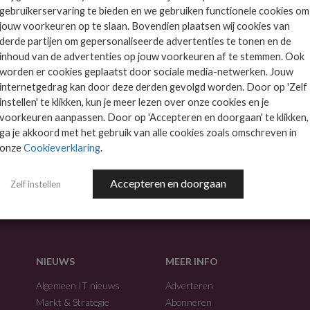
gebruikerservaring te bieden en we gebruiken functionele cookies om
partners. Op de eerste...
jouw voorkeuren op te slaan. Bovendien plaatsen wij cookies van
derde partijen om gepersonaliseerde advertenties te tonen en de
inhoud van de advertenties op jouw voorkeuren af te stemmen. Ook
worden er cookies geplaatst door sociale media-netwerken. Jouw
internetgedrag kan door deze derden gevolgd worden. Door op 'Zelf
instellen' te klikken, kun je meer lezen over onze cookies en je
voorkeuren aanpassen. Door op 'Accepteren en doorgaan' te klikken,
ga je akkoord met het gebruik van alle cookies zoals omschreven in
onze
Cookieverklaring
.
f.
Accepteren en doorgaan
Zelf instellen
NIEUWS
MEER INFO
Algemeen IT nieuws
Adverteren
Markt & Strategie
Abonneren