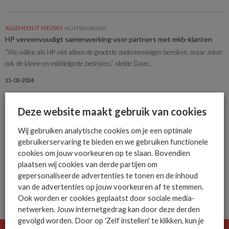
ALGEMEEN IT NIEUWS
ACHTERGROND
HP vereenvoudigt samenwerking voor partners met mkb-klanten
“We willen als HP niet alleen de grootste ondernemingen bereiken, maar zeker
ook de kleine en middelgrote bedrijven,” stelde Dave...
11-03-2024
Deze website maakt gebruik van cookies
ALGEMEEN IT NIEUWS
NIEUWS
Leveranciers geven partner-updates tijdens Cloud Expo
Wij gebruiken analytische cookies om je een optimale
Met vier hallen en nog meer bezoekers dan de 3000 van vorig jaar bood Cloud
gebruikerservaring te bieden en we gebruiken functionele
Expo de deelnemende leveranciers een...
cookies om jouw voorkeuren op te slaan. Bovendien
08-12-2023
plaatsen wij cookies van derde partijen om
gepersonaliseerde advertenties te tonen en de inhoud
van de advertenties op jouw voorkeuren af te stemmen.
Ook worden er cookies geplaatst door sociale media-
netwerken. Jouw internetgedrag kan door deze derden
gevolgd worden. Door op 'Zelf instellen' te klikken, kun je