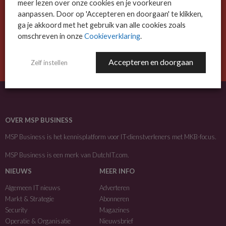
meer lezen over onze cookies en je voorkeuren
De ICT-wereld is snel. Mis niets.
aanpassen. Door op 'Accepteren en doorgaan' te klikken,
ga je akkoord met het gebruik van alle cookies zoals
Meld je nu aan voor de MSP Business nieuwsbrief.
omschreven in onze
Cookieverklaring
.
AANMELDEN
Accepteren en doorgaan
Zelf instellen
OVER MSP BUSINESS
MSP Business is het kennisplatform voor IT-dienstverleners met MKB-focus.
MSP Business is een merk van
DutchIT.com
.
NIEUWS
MEER INFO
Algemeen IT nieuws
Adverteren
Markt & Strategie
Abonneren
Security
Magazines
Operatie & Organisatie
Nieuwsbrief