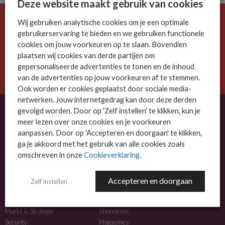
Deze website maakt gebruik van cookies
Wij gebruiken analytische cookies om je een optimale
De ICT-wereld is snel. Mis niets.
gebruikerservaring te bieden en we gebruiken functionele
Meld je nu aan voor de MSP Business nieuwsbrief.
cookies om jouw voorkeuren op te slaan. Bovendien
plaatsen wij cookies van derde partijen om
AANMELDEN
gepersonaliseerde advertenties te tonen en de inhoud
van de advertenties op jouw voorkeuren af te stemmen.
Ook worden er cookies geplaatst door sociale media-
netwerken. Jouw internetgedrag kan door deze derden
gevolgd worden. Door op 'Zelf instellen' te klikken, kun je
meer lezen over onze cookies en je voorkeuren
OVER MSP BUSINESS
aanpassen. Door op 'Accepteren en doorgaan' te klikken,
ga je akkoord met het gebruik van alle cookies zoals
MSP Business is het kennisplatform voor IT-dienstverleners met MKB-focus.
omschreven in onze
Cookieverklaring
.
MSP Business is een merk van
DutchIT.com
.
Accepteren en doorgaan
Zelf instellen
NIEUWS
MEER INFO
Algemeen IT nieuws
Adverteren
Markt & Strategie
Abonneren
Security
Magazines