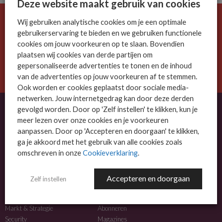
Deze website maakt gebruik van cookies
Wij gebruiken analytische cookies om je een optimale
De ICT-wereld is snel. Mis niets.
gebruikerservaring te bieden en we gebruiken functionele
Meld je nu aan voor de MSP Business nieuwsbrief.
cookies om jouw voorkeuren op te slaan. Bovendien
plaatsen wij cookies van derde partijen om
AANMELDEN
gepersonaliseerde advertenties te tonen en de inhoud
van de advertenties op jouw voorkeuren af te stemmen.
Ook worden er cookies geplaatst door sociale media-
netwerken. Jouw internetgedrag kan door deze derden
gevolgd worden. Door op 'Zelf instellen' te klikken, kun je
meer lezen over onze cookies en je voorkeuren
OVER MSP BUSINESS
aanpassen. Door op 'Accepteren en doorgaan' te klikken,
ga je akkoord met het gebruik van alle cookies zoals
MSP Business is het kennisplatform voor IT-dienstverleners met MKB-focus.
omschreven in onze
Cookieverklaring
.
MSP Business is een merk van
DutchIT.com
.
Accepteren en doorgaan
Zelf instellen
NIEUWS
MEER INFO
Algemeen IT nieuws
Adverteren
Markt & Strategie
Abonneren
Security
Magazines