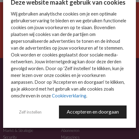
Deze website maakt gebruik van cookies
Wij gebruiken analytische cookies om je een optimale
De ICT-wereld is snel. Mis niets.
gebruikerservaring te bieden en we gebruiken functionele
Meld je nu aan voor de MSP Business nieuwsbrief.
cookies om jouw voorkeuren op te slaan. Bovendien
plaatsen wij cookies van derde partijen om
AANMELDEN
gepersonaliseerde advertenties te tonen en de inhoud
van de advertenties op jouw voorkeuren af te stemmen.
Ook worden er cookies geplaatst door sociale media-
netwerken. Jouw internetgedrag kan door deze derden
gevolgd worden. Door op 'Zelf instellen' te klikken, kun je
meer lezen over onze cookies en je voorkeuren
OVER MSP BUSINESS
aanpassen. Door op 'Accepteren en doorgaan' te klikken,
ga je akkoord met het gebruik van alle cookies zoals
MSP Business is het kennisplatform voor IT-dienstverleners met MKB-focus.
omschreven in onze
Cookieverklaring
.
MSP Business is een merk van
DutchIT.com
.
Accepteren en doorgaan
Zelf instellen
NIEUWS
MEER INFO
Algemeen IT nieuws
Adverteren
Markt & Strategie
Abonneren
Security
Magazines