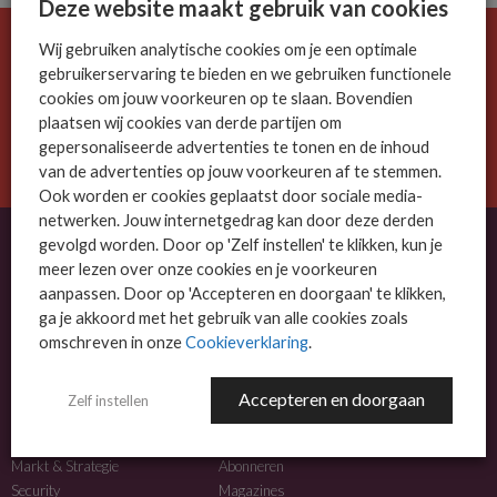
Deze website maakt gebruik van cookies
Wij gebruiken analytische cookies om je een optimale
De ICT-wereld is snel. Mis niets.
gebruikerservaring te bieden en we gebruiken functionele
Meld je nu aan voor de MSP Business nieuwsbrief.
cookies om jouw voorkeuren op te slaan. Bovendien
plaatsen wij cookies van derde partijen om
AANMELDEN
gepersonaliseerde advertenties te tonen en de inhoud
van de advertenties op jouw voorkeuren af te stemmen.
Ook worden er cookies geplaatst door sociale media-
netwerken. Jouw internetgedrag kan door deze derden
gevolgd worden. Door op 'Zelf instellen' te klikken, kun je
meer lezen over onze cookies en je voorkeuren
OVER MSP BUSINESS
aanpassen. Door op 'Accepteren en doorgaan' te klikken,
ga je akkoord met het gebruik van alle cookies zoals
MSP Business is het kennisplatform voor IT-dienstverleners met MKB-focus.
omschreven in onze
Cookieverklaring
.
MSP Business is een merk van
DutchIT.com
.
Accepteren en doorgaan
Zelf instellen
NIEUWS
MEER INFO
Algemeen IT nieuws
Adverteren
Markt & Strategie
Abonneren
Security
Magazines