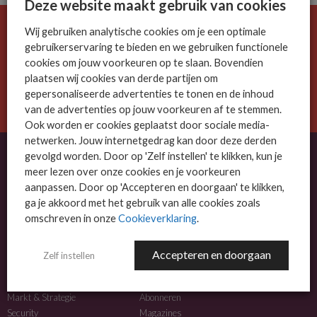
Deze website maakt gebruik van cookies
Wij gebruiken analytische cookies om je een optimale
De ICT-wereld is snel. Mis niets.
gebruikerservaring te bieden en we gebruiken functionele
Meld je nu aan voor de MSP Business nieuwsbrief.
cookies om jouw voorkeuren op te slaan. Bovendien
plaatsen wij cookies van derde partijen om
AANMELDEN
gepersonaliseerde advertenties te tonen en de inhoud
van de advertenties op jouw voorkeuren af te stemmen.
Ook worden er cookies geplaatst door sociale media-
netwerken. Jouw internetgedrag kan door deze derden
gevolgd worden. Door op 'Zelf instellen' te klikken, kun je
meer lezen over onze cookies en je voorkeuren
OVER MSP BUSINESS
aanpassen. Door op 'Accepteren en doorgaan' te klikken,
ga je akkoord met het gebruik van alle cookies zoals
MSP Business is het kennisplatform voor IT-dienstverleners met MKB-focus.
omschreven in onze
Cookieverklaring
.
MSP Business is een merk van
DutchIT.com
.
Accepteren en doorgaan
Zelf instellen
NIEUWS
MEER INFO
Algemeen IT nieuws
Adverteren
Markt & Strategie
Abonneren
Security
Magazines