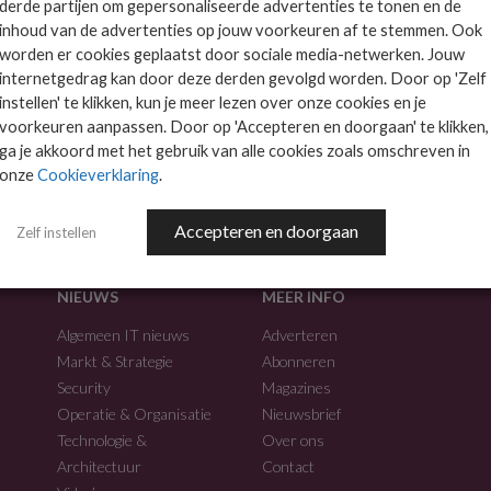
derde partijen om gepersonaliseerde advertenties te tonen en de
inhoud van de advertenties op jouw voorkeuren af te stemmen. Ook
worden er cookies geplaatst door sociale media-netwerken. Jouw
internetgedrag kan door deze derden gevolgd worden. Door op 'Zelf
instellen' te klikken, kun je meer lezen over onze cookies en je
voorkeuren aanpassen. Door op 'Accepteren en doorgaan' te klikken,
f.
ga je akkoord met het gebruik van alle cookies zoals omschreven in
onze
Cookieverklaring
.
Accepteren en doorgaan
Zelf instellen
NIEUWS
MEER INFO
Algemeen IT nieuws
Adverteren
Markt & Strategie
Abonneren
Security
Magazines
Operatie & Organisatie
Nieuwsbrief
Technologie &
Over ons
Architectuur
Contact