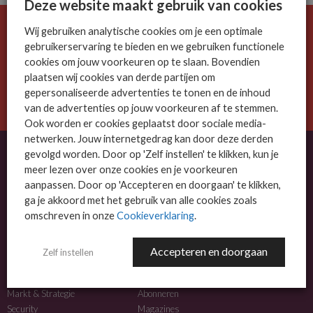
Deze website maakt gebruik van cookies
Wij gebruiken analytische cookies om je een optimale
De ICT-wereld is snel. Mis niets.
gebruikerservaring te bieden en we gebruiken functionele
Meld je nu aan voor de MSP Business nieuwsbrief.
cookies om jouw voorkeuren op te slaan. Bovendien
plaatsen wij cookies van derde partijen om
AANMELDEN
gepersonaliseerde advertenties te tonen en de inhoud
van de advertenties op jouw voorkeuren af te stemmen.
Ook worden er cookies geplaatst door sociale media-
netwerken. Jouw internetgedrag kan door deze derden
gevolgd worden. Door op 'Zelf instellen' te klikken, kun je
meer lezen over onze cookies en je voorkeuren
OVER MSP BUSINESS
aanpassen. Door op 'Accepteren en doorgaan' te klikken,
ga je akkoord met het gebruik van alle cookies zoals
MSP Business is het kennisplatform voor IT-dienstverleners met MKB-focus.
omschreven in onze
Cookieverklaring
.
MSP Business is een merk van
DutchIT.com
.
Accepteren en doorgaan
Zelf instellen
NIEUWS
MEER INFO
Algemeen IT nieuws
Adverteren
Markt & Strategie
Abonneren
Security
Magazines