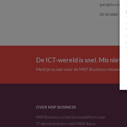
goedgekeurde ap
25-11-2022
De ICT-wereld is snel. Mis niets.
Meld je nu aan voor de MSP Business nieuwsbrie
OVER MSP BUSINESS
MSP Business is het kennisplatform voor
IT-dienstverleners met MKB-focus.