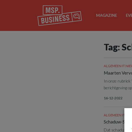
MAGAZINE
EV
Tag: S
ALGEMEEN IT NI
Maarten Vervo
In onze rubriek 
berichtgeving op.
16-12-2022
ALGEMEEN IT NI
Schaduw-SaaS 
Dat schaduw-SaaS