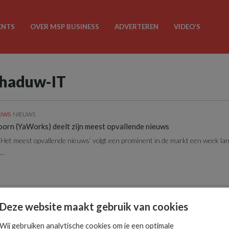
ENTS
OVER MSP BUSINESS
ADVERTEREN
VIDEO’S
chaduw-IT
EUWS
NIEUWS
orn (YaWorks) deelt zijn meest opvallende nieuws
‘Het meest opvallende nieuws’ volgt een prominent in de markt een week lan
..
EUWS
ACHTERGROND
Deze website maakt gebruik van cookies
inzichtelijk maken met DNS-monitoring
 in bijna elke organisatie speelt is bij IT-managers meestal wel bekend. Ma
Wij gebruiken analytische cookies om je een optimale