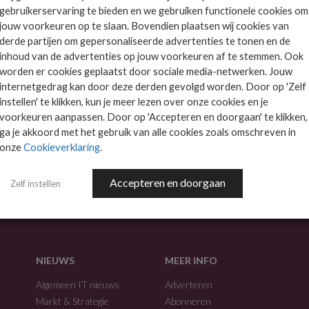
gebruikerservaring te bieden en we gebruiken functionele cookies om
plicaties gebruiken medewerkers...
jouw voorkeuren op te slaan. Bovendien plaatsen wij cookies van
derde partijen om gepersonaliseerde advertenties te tonen en de
inhoud van de advertenties op jouw voorkeuren af te stemmen. Ook
worden er cookies geplaatst door sociale media-netwerken. Jouw
internetgedrag kan door deze derden gevolgd worden. Door op 'Zelf
instellen' te klikken, kun je meer lezen over onze cookies en je
voorkeuren aanpassen. Door op 'Accepteren en doorgaan' te klikken,
ga je akkoord met het gebruik van alle cookies zoals omschreven in
onze
Cookieverklaring
.
f.
Accepteren en doorgaan
Zelf instellen
NIEUWS
MEER INFO
Algemeen IT nieuws
Adverteren
Markt & Strategie
Abonneren