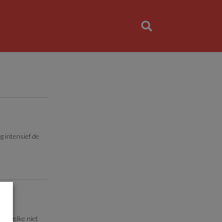
g intensief de
ar welke niet