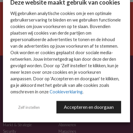
Deze website maakt gebruik van cookies
Wij gebruiken analytische cookies om je een optimale
De ICT-wereld is snel. Mis niets.
gebruikerservaring te bieden en we gebruiken functionele
Meld je nu aan voor de MSP Business nieuwsbrief.
cookies om jouw voorkeuren op te slaan. Bovendien
plaatsen wij cookies van derde partijen om
AANMELDEN
gepersonaliseerde advertenties te tonen en de inhoud
van de advertenties op jouw voorkeuren af te stemmen.
Ook worden er cookies geplaatst door sociale media-
netwerken. Jouw internetgedrag kan door deze derden
gevolgd worden. Door op 'Zelf instellen' te klikken, kun je
meer lezen over onze cookies en je voorkeuren
OVER MSP BUSINESS
aanpassen. Door op 'Accepteren en doorgaan' te klikken,
ga je akkoord met het gebruik van alle cookies zoals
MSP Business is het kennisplatform voor IT-dienstverleners met MKB-focus.
omschreven in onze
Cookieverklaring
.
MSP Business is een merk van
DutchIT.com
.
Accepteren en doorgaan
Zelf instellen
NIEUWS
MEER INFO
Algemeen IT nieuws
Adverteren
Markt & Strategie
Abonneren
Security
Magazines