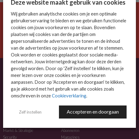
Deze website maakt gebruik van cookies
Wij gebruiken analytische cookies om je een optimale
De ICT-wereld is snel. Mis niets.
gebruikerservaring te bieden en we gebruiken functionele
Meld je nu aan voor de MSP Business nieuwsbrief.
cookies om jouw voorkeuren op te slaan. Bovendien
plaatsen wij cookies van derde partijen om
AANMELDEN
gepersonaliseerde advertenties te tonen en de inhoud
van de advertenties op jouw voorkeuren af te stemmen.
Ook worden er cookies geplaatst door sociale media-
netwerken. Jouw internetgedrag kan door deze derden
gevolgd worden. Door op 'Zelf instellen' te klikken, kun je
meer lezen over onze cookies en je voorkeuren
OVER MSP BUSINESS
aanpassen. Door op 'Accepteren en doorgaan' te klikken,
ga je akkoord met het gebruik van alle cookies zoals
MSP Business is het kennisplatform voor IT-dienstverleners met MKB-focus.
omschreven in onze
Cookieverklaring
.
MSP Business is een merk van
DutchIT.com
.
Accepteren en doorgaan
Zelf instellen
NIEUWS
MEER INFO
Algemeen IT nieuws
Adverteren
Markt & Strategie
Abonneren
Security
Magazines