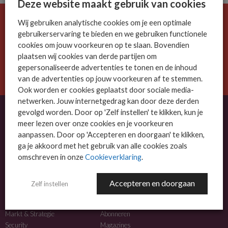
Deze website maakt gebruik van cookies
Wij gebruiken analytische cookies om je een optimale
De ICT-wereld is snel. Mis niets.
gebruikerservaring te bieden en we gebruiken functionele
Meld je nu aan voor de MSP Business nieuwsbrief.
cookies om jouw voorkeuren op te slaan. Bovendien
plaatsen wij cookies van derde partijen om
AANMELDEN
gepersonaliseerde advertenties te tonen en de inhoud
van de advertenties op jouw voorkeuren af te stemmen.
Ook worden er cookies geplaatst door sociale media-
netwerken. Jouw internetgedrag kan door deze derden
gevolgd worden. Door op 'Zelf instellen' te klikken, kun je
meer lezen over onze cookies en je voorkeuren
OVER MSP BUSINESS
aanpassen. Door op 'Accepteren en doorgaan' te klikken,
ga je akkoord met het gebruik van alle cookies zoals
MSP Business is het kennisplatform voor IT-dienstverleners met MKB-focus.
omschreven in onze
Cookieverklaring
.
MSP Business is een merk van
DutchIT.com
.
Accepteren en doorgaan
Zelf instellen
NIEUWS
MEER INFO
Algemeen IT nieuws
Adverteren
Markt & Strategie
Abonneren
Security
Magazines