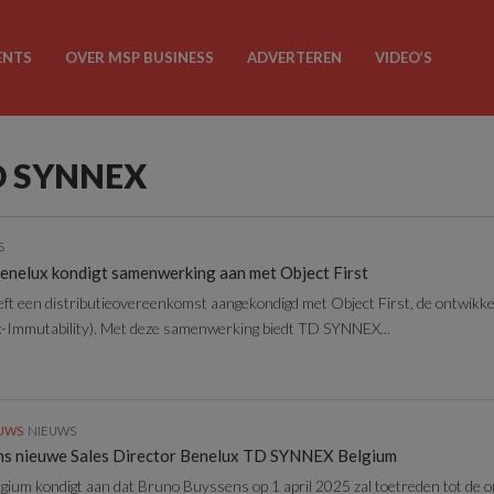
ENTS
OVER MSP BUSINESS
ADVERTEREN
VIDEO’S
TD SYNNEX
S
elux kondigt samenwerking aan met Object First
 een distributieovereenkomst aangekondigd met Object First, de ontwikke
-Immutability). Met deze samenwerking biedt TD SYNNEX...
EUWS
NIEUWS
s nieuwe Sales Director Benelux TD SYNNEX Belgium
um kondigt aan dat Bruno Buyssens op 1 april 2025 zal toetreden tot de or