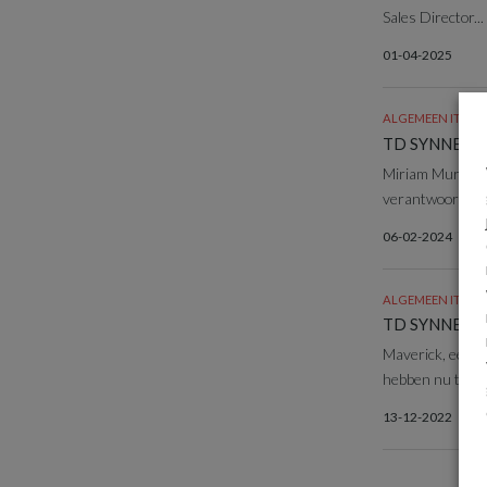
Sales Director...
01-04-2025
ALGEMEEN IT NI
TD SYNNEX be
Miriam Murphy 
verantwoordelij
06-02-2024
ALGEMEEN IT NI
TD SYNNEX Ma
Maverick, een 
hebben nu toegan
13-12-2022