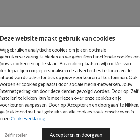
EUWS
NIEUWS
Deze website maakt gebruik van cookies
noemt Miriam Murphy tot business leader Europa
start op 8 april als nieuwe President Europe van TD SYNNEX. Murphy wor
Wij gebruiken analytische cookies om je een optimale
gebruikerservaring te bieden en we gebruiken functionele cookies om
k voor de 7.000 medewerkers...
jouw voorkeuren op te slaan. Bovendien plaatsen wij cookies van
derde partijen om gepersonaliseerde advertenties te tonen en de
inhoud van de advertenties op jouw voorkeuren af te stemmen. Ook
worden er cookies geplaatst door sociale media-netwerken. Jouw
EUWS
NIEUWS
internetgedrag kan door deze derden gevolgd worden. Door op 'Zelf
verick brengt Zoom naar Europese channel partners
instellen' te klikken, kun je meer lezen over onze cookies en je
business unit van TD SYNNEX kondigt een nieuwe overeenkomst aan met Z
voorkeuren aanpassen. Door op 'Accepteren en doorgaan' te klikken,
g tot het...
ga je akkoord met het gebruik van alle cookies zoals omschreven in
onze
Cookieverklaring
.
Accepteren en doorgaan
Zelf instellen