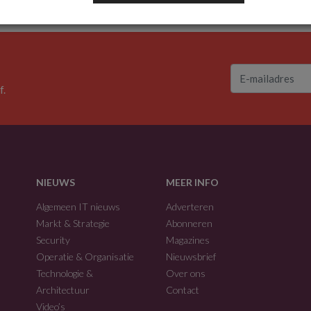
f.
NIEUWS
MEER INFO
Algemeen IT nieuws
Adverteren
Markt & Strategie
Abonneren
Security
Magazines
Operatie & Organisatie
Nieuwsbrief
Technologie &
Over ons
Architectuur
Contact
Video’s