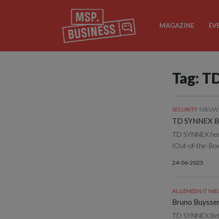
MAGAZINE
EV
Tag: 
SECURITY
NIEUW
TD SYNNEX Ben
TD SYNNEX heeft
(Out-of-the-Box
24-06-2025
ALGEMEEN IT NI
Bruno Buyssen
TD SYNNEX Belgi