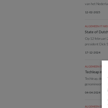
van het Nederla
12-02-2025
ALGEMEEN IT NI
State of Dutc
Op 12 februari 
president Dick Sc
17-12-2024
ALGEMEEN IT NI
Techleap maak
Techleap, de non
genomineerden v
04-04-2024
ALGEMEEN IT NI