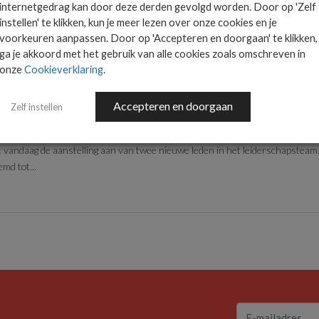
internetgedrag kan door deze derden gevolgd worden. Door op 'Zelf
currerend vestigingsklimaat noodzakelijk
instellen' te klikken, kun je meer lezen over onze cookies en je
 Nederlandse techsector is in het afgelopen jaar gestagneerd. Vergeleken m
voorkeuren aanpassen. Door op 'Accepteren en doorgaan' te klikken,
erenigd Koninkrijk...
ga je akkoord met het gebruik van alle cookies zoals omschreven in
onze
Cookieverklaring
.
Accepteren en doorgaan
Zelf instellen
EUWS
NIEUWS
igt twee nieuwe MT-leden aan
t vandaag de aanstelling aan van twee nieuwe leden in het leiderschapsteam
md tot...