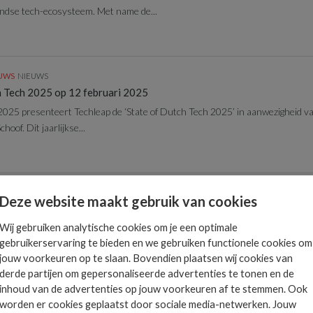
ndse tech-ecosysteem. Met name de...
EUWS
NIEUWS
h Tech 2025 op 12 februari 2025
2025 presenteert Techleap de ‘State of Dutch Tech 2025’ in aanwezigheid va
hoof. Dit jaarlijkse...
EUWS
NIEUWS
Deze website maakt gebruik van cookies
t drie nominaties voor LET Award bekend
-profitorganisatie voor het versnellen van de groei van startups en scaleups
Wij gebruiken analytische cookies om je een optimale
gebruikerservaring te bieden en we gebruiken functionele cookies om
oor de Leading...
jouw voorkeuren op te slaan. Bovendien plaatsen wij cookies van
derde partijen om gepersonaliseerde advertenties te tonen en de
inhoud van de advertenties op jouw voorkeuren af te stemmen. Ook
worden er cookies geplaatst door sociale media-netwerken. Jouw
EUWS
NIEUWS