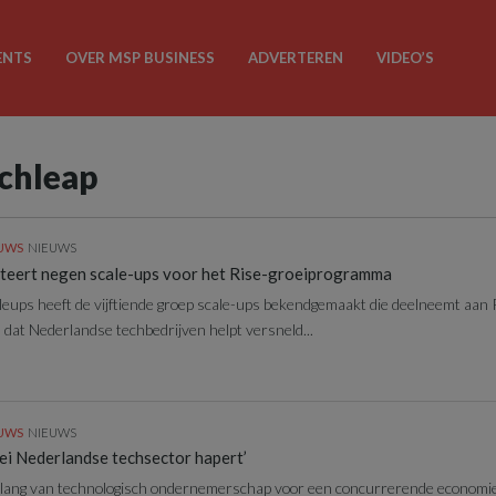
ENTS
OVER MSP BUSINESS
ADVERTEREN
VIDEO’S
echleap
EUWS
NIEUWS
cteert negen scale-ups voor het Rise-groeiprogramma
leups heeft de vijftiende groep scale-ups bekendgemaakt die deelneemt aan 
dat Nederlandse techbedrijven helpt versneld...
EUWS
NIEUWS
ei Nederlandse techsector hapert’
ang van technologisch ondernemerschap voor een concurrerende economie 