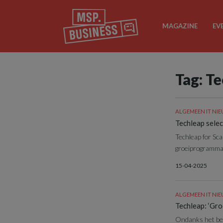
MAGAZINE
EV
Tag: T
ALGEMEEN IT NI
Techleap sele
Techleap for Sca
groeiprogramma 
15-04-2025
ALGEMEEN IT NI
Techleap: ‘Gro
Ondanks het bel