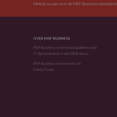
Meld je nu aan voor de MSP Business nieuwsbrie
OVER MSP BUSINESS
MSP Business is het kennisplatform voor
IT-dienstverleners met MKB-focus.
MSP Business is een merk van
DutchIT.com
.