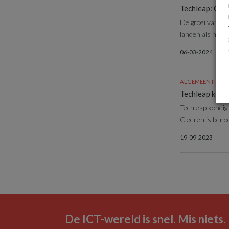
Techleap: Con
De groei van de
landen als het V
06-03-2024
ALGEMEEN IT NI
Techleap kond
Techleap kondig
Cleeren is benoe
19-09-2023
De ICT-wereld is snel. Mis niets.