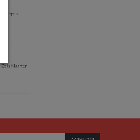
et Europese
. Zo is Maarten
AANMELDEN