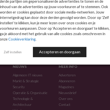
derde partijen om gepersonaliseerde advertenties te tonen en de
inhoud van de advertenties op jouw voorkeuren af te stemmen. Ook
worden er cookies geplaatst door sociale media-netwerken. Jouw
internetgedrag kan door deze derden gevolgd worden. Door op 'Zelf
instellen' te klikken, kun je meer lezen over onze cookies en je
voorkeuren aanpassen. Door op 'Accepteren en doorgaan' te klikken,
f.
ga je akkoord met het gebruik van alle cookies zoals omschreven in
onze
Cookieverklaring
.
Accepteren en doorgaan
Zelf instellen
NIEUWS
MEER INFO
Algemeen IT nieuws
Adverteren
Markt & Strategie
Abonneren
Security
Magazines
Operatie & Organisatie
Nieuwsbrief
Technologie &
Over ons
Architectuur
Contact