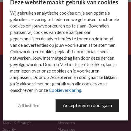
Deze website maakt gebruik van cookies
Wij gebruiken analytische cookies om je een optimale
De ICT-wereld is snel. Mis niets.
gebruikerservaring te bieden en we gebruiken functionele
Meld je nu aan voor de MSP Business nieuwsbrief.
cookies om jouw voorkeuren op te slaan. Bovendien
plaatsen wij cookies van derde partijen om
AANMELDEN
gepersonaliseerde advertenties te tonen en de inhoud
van de advertenties op jouw voorkeuren af te stemmen.
Ook worden er cookies geplaatst door sociale media-
netwerken. Jouw internetgedrag kan door deze derden
gevolgd worden. Door op 'Zelf instellen' te klikken, kun je
meer lezen over onze cookies en je voorkeuren
OVER MSP BUSINESS
aanpassen. Door op 'Accepteren en doorgaan' te klikken,
ga je akkoord met het gebruik van alle cookies zoals
MSP Business is het kennisplatform voor IT-dienstverleners met MKB-focus.
omschreven in onze
Cookieverklaring
.
MSP Business is een merk van
DutchIT.com
.
Accepteren en doorgaan
Zelf instellen
NIEUWS
MEER INFO
Algemeen IT nieuws
Adverteren
Markt & Strategie
Abonneren
Security
Magazines