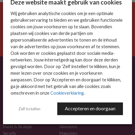
Deze website maakt gebruik van cookies
Wij gebruiken analytische cookies om je een optimale
De ICT-wereld is snel. Mis niets.
gebruikerservaring te bieden en we gebruiken functionele
Meld je nu aan voor de MSP Business nieuwsbrief.
cookies om jouw voorkeuren op te slaan. Bovendien
plaatsen wij cookies van derde partijen om
AANMELDEN
gepersonaliseerde advertenties te tonen en de inhoud
van de advertenties op jouw voorkeuren af te stemmen.
Ook worden er cookies geplaatst door sociale media-
netwerken. Jouw internetgedrag kan door deze derden
gevolgd worden. Door op 'Zelf instellen' te klikken, kun je
meer lezen over onze cookies en je voorkeuren
OVER MSP BUSINESS
aanpassen. Door op 'Accepteren en doorgaan' te klikken,
ga je akkoord met het gebruik van alle cookies zoals
MSP Business is het kennisplatform voor IT-dienstverleners met MKB-focus.
omschreven in onze
Cookieverklaring
.
MSP Business is een merk van
DutchIT.com
.
Accepteren en doorgaan
Zelf instellen
NIEUWS
MEER INFO
Algemeen IT nieuws
Adverteren
Markt & Strategie
Abonneren
Security
Magazines