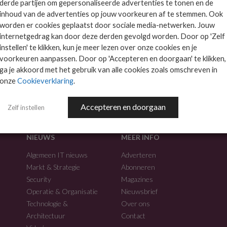
derde partijen om gepersonaliseerde advertenties te tonen en de
inhoud van de advertenties op jouw voorkeuren af te stemmen. Ook
worden er cookies geplaatst door sociale media-netwerken. Jouw
internetgedrag kan door deze derden gevolgd worden. Door op 'Zelf
instellen' te klikken, kun je meer lezen over onze cookies en je
voorkeuren aanpassen. Door op 'Accepteren en doorgaan' te klikken,
f.
ga je akkoord met het gebruik van alle cookies zoals omschreven in
onze
Cookieverklaring
.
Accepteren en doorgaan
Zelf instellen
NIEUWS
MEER INFO
Algemeen IT nieuws
Adverteren
Markt & Strategie
Abonneren
Security
Magazines
Operatie & Organisatie
Nieuwsbrief
Technologie &
Over ons
Architectuur
Contact