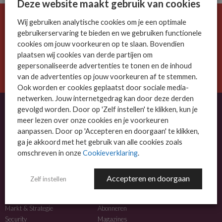
Deze website maakt gebruik van cookies
Wij gebruiken analytische cookies om je een optimale
De ICT-wereld is snel. Mis niets.
gebruikerservaring te bieden en we gebruiken functionele
Meld je nu aan voor de MSP Business nieuwsbrief.
cookies om jouw voorkeuren op te slaan. Bovendien
plaatsen wij cookies van derde partijen om
AANMELDEN
gepersonaliseerde advertenties te tonen en de inhoud
van de advertenties op jouw voorkeuren af te stemmen.
Ook worden er cookies geplaatst door sociale media-
netwerken. Jouw internetgedrag kan door deze derden
gevolgd worden. Door op 'Zelf instellen' te klikken, kun je
meer lezen over onze cookies en je voorkeuren
OVER MSP BUSINESS
aanpassen. Door op 'Accepteren en doorgaan' te klikken,
ga je akkoord met het gebruik van alle cookies zoals
MSP Business is het kennisplatform voor IT-dienstverleners met MKB-focus.
omschreven in onze
Cookieverklaring
.
MSP Business is een merk van
DutchIT.com
.
Accepteren en doorgaan
Zelf instellen
NIEUWS
MEER INFO
Algemeen IT nieuws
Adverteren
Markt & Strategie
Abonneren
Security
Magazines