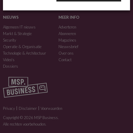
MSP Business is een merk van
DutchIT.com
.
NIEUWS
MEER INFO
Algemeen IT nieuws
Adverteren
Markt & Strategie
Abonneren
Security
Magazines
Operatie & Organisatie
Nieuwsbrief
Technologie & Architectuur
Over ons
Video’s
Contact
Dossiers
Privacy
Disclaimer
Voorwaarden
Copyright © 2026 MSP Business.
Alle rechten voorbehouden.