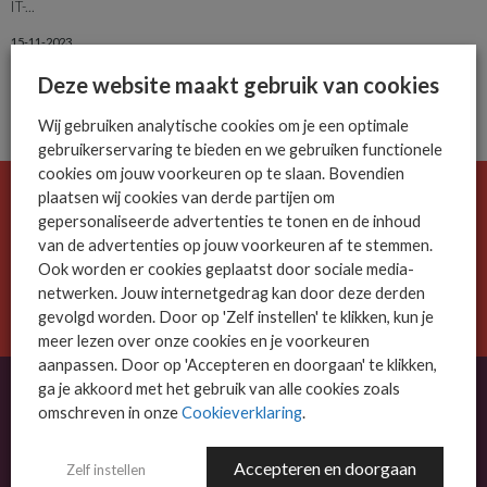
IT-...
15-11-2023
Deze website maakt gebruik van cookies
Wij gebruiken analytische cookies om je een optimale
gebruikerservaring te bieden en we gebruiken functionele
cookies om jouw voorkeuren op te slaan. Bovendien
plaatsen wij cookies van derde partijen om
De ICT-wereld is snel. Mis niets.
gepersonaliseerde advertenties te tonen en de inhoud
Meld je nu aan voor de MSP Business nieuwsbrief.
van de advertenties op jouw voorkeuren af te stemmen.
Ook worden er cookies geplaatst door sociale media-
netwerken. Jouw internetgedrag kan door deze derden
AANMELDEN
gevolgd worden. Door op 'Zelf instellen' te klikken, kun je
meer lezen over onze cookies en je voorkeuren
aanpassen. Door op 'Accepteren en doorgaan' te klikken,
ga je akkoord met het gebruik van alle cookies zoals
omschreven in onze
Cookieverklaring
.
OVER MSP BUSINESS
Accepteren en doorgaan
Zelf instellen
MSP Business is het kennisplatform voor IT-dienstverleners met MKB-focus.