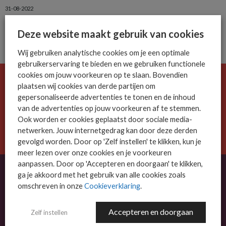
31-08-2022
Deze website maakt gebruik van cookies
Wij gebruiken analytische cookies om je een optimale
gebruikerservaring te bieden en we gebruiken functionele
cookies om jouw voorkeuren op te slaan. Bovendien
De ICT-wereld is snel. Mis niets.
plaatsen wij cookies van derde partijen om
gepersonaliseerde advertenties te tonen en de inhoud
Meld je nu aan voor de MSP Business nieuwsbrief.
van de advertenties op jouw voorkeuren af te stemmen.
Ook worden er cookies geplaatst door sociale media-
AANMELDEN
netwerken. Jouw internetgedrag kan door deze derden
gevolgd worden. Door op 'Zelf instellen' te klikken, kun je
meer lezen over onze cookies en je voorkeuren
aanpassen. Door op 'Accepteren en doorgaan' te klikken,
ga je akkoord met het gebruik van alle cookies zoals
omschreven in onze
Cookieverklaring
.
OVER MSP BUSINESS
MSP Business is het kennisplatform voor IT-dienstverleners met MKB-focus.
Accepteren en doorgaan
Zelf instellen