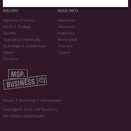
MSP Business is een merk van
DutchIT.com
.
NIEUWS
MEER INFO
Algemeen IT nieuws
Adverteren
Markt & Strategie
Abonneren
Security
Magazines
Operatie & Organisatie
Nieuwsbrief
Technologie & Architectuur
Over ons
Video’s
Contact
Dossiers
Privacy
Disclaimer
Voorwaarden
Copyright © 2026 MSP Business.
Alle rechten voorbehouden.