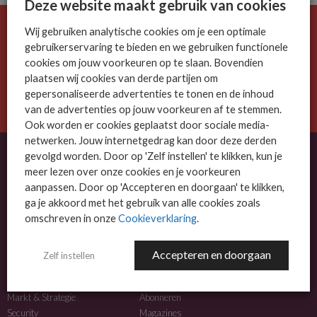
Deze website maakt gebruik van cookies
Wij gebruiken analytische cookies om je een optimale
De ICT-wereld is snel. Mis niets.
gebruikerservaring te bieden en we gebruiken functionele
Meld je nu aan voor de MSP Business nieuwsbrief.
cookies om jouw voorkeuren op te slaan. Bovendien
plaatsen wij cookies van derde partijen om
AANMELDEN
gepersonaliseerde advertenties te tonen en de inhoud
van de advertenties op jouw voorkeuren af te stemmen.
Ook worden er cookies geplaatst door sociale media-
netwerken. Jouw internetgedrag kan door deze derden
gevolgd worden. Door op 'Zelf instellen' te klikken, kun je
meer lezen over onze cookies en je voorkeuren
OVER MSP BUSINESS
aanpassen. Door op 'Accepteren en doorgaan' te klikken,
ga je akkoord met het gebruik van alle cookies zoals
MSP Business is het kennisplatform voor IT-dienstverleners met MKB-focus.
omschreven in onze
Cookieverklaring
.
MSP Business is een merk van
DutchIT.com
.
Accepteren en doorgaan
Zelf instellen
NIEUWS
MEER INFO
Algemeen IT nieuws
Adverteren
Markt & Strategie
Abonneren
Security
Magazines