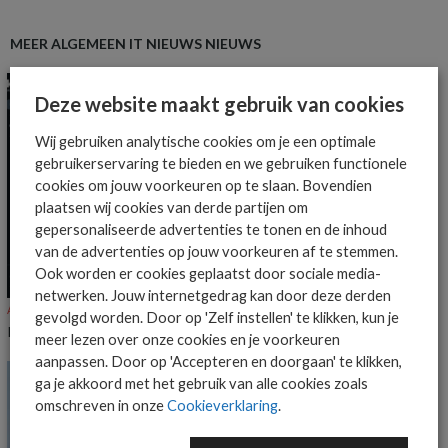
MEER ALGEMEEN IT NIEUWS NIEUWS
Deze website maakt gebruik van cookies
Wij gebruiken analytische cookies om je een optimale
gebruikerservaring te bieden en we gebruiken functionele
cookies om jouw voorkeuren op te slaan. Bovendien
plaatsen wij cookies van derde partijen om
gepersonaliseerde advertenties te tonen en de inhoud
van de advertenties op jouw voorkeuren af te stemmen.
Ook worden er cookies geplaatst door sociale media-
netwerken. Jouw internetgedrag kan door deze derden
ALGEMEEN IT NIEUWS
NIEUWS
gevolgd worden. Door op 'Zelf instellen' te klikken, kun je
KnowBe4 voegt Claude-ondersteuning toe aan Agent Risk Manager
meer lezen over onze cookies en je voorkeuren
aanpassen. Door op 'Accepteren en doorgaan' te klikken,
ga je akkoord met het gebruik van alle cookies zoals
omschreven in onze
Cookieverklaring
.