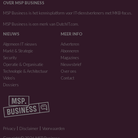
OVER MSP BUSINESS
MSP Business is het kennisplatform voor IT-dienstverleners met MKB-focus.
MSP Business is een merk van
DutchIT.com
.
NIEUWS
MEER INFO
Algemeen IT nieuws
Adverteren
Markt & Strategie
Abonneren
Security
Magazines
Operatie & Organisatie
Nieuwsbrief
Technologie & Architectuur
Over ons
Video’s
Contact
Dossiers
Privacy
Disclaimer
Voorwaarden
Copyright © 2026 MSP Business.