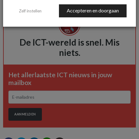
menselijk communiceren.
Accepteren en doorgaan
Zelf instellen
De ICT-wereld is snel. Mis
niets.
Het allerlaatste ICT nieuws in jouw
mailbox
AANMELDEN