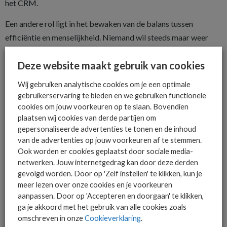
het CRM.
Een andere rol ligt in het bewaken van de balans tussen
efficiëntie en menselijkheid. Niemand wil steeds maar weer
aangesproken worden door overduidelijke bots.
Deze website maakt gebruik van cookies
Automatisering mag dus niet ten koste gaan van persoonlijke
interactie in klantcontact.
Wij gebruiken analytische cookies om je een optimale
gebruikerservaring te bieden en we gebruiken functionele
Je hoeft geen profeet te zijn om te kunnen zeggen dat UC zich
cookies om jouw voorkeuren op te slaan. Bovendien
in de komende jaren zal ontwikkelen tot een intelligent
plaatsen wij cookies van derde partijen om
ecosysteem waarin spraak, video en data volledig geïntegreerd
gepersonaliseerde advertenties te tonen en de inhoud
zijn. AI is dan geen losse toevoeging meer, maar de basis die
van de advertenties op jouw voorkeuren af te stemmen.
Ook worden er cookies geplaatst door sociale media-
alle communicatie kan aansturen en liefst verrijken.
netwerken. Jouw internetgedrag kan door deze derden
gevolgd worden. Door op 'Zelf instellen' te klikken, kun je
Zover is het nu nog niet, maar het kan geen kwaad nu al te
meer lezen over onze cookies en je voorkeuren
investeren in kennis en ervaring met AI in telecom en UC. De
aanpassen. Door op 'Accepteren en doorgaan' te klikken,
uitdaging wordt om de balans te vinden tussen de technologie
ga je akkoord met het gebruik van alle cookies zoals
en de dagelijkse praktijk van veilig, effectief en vooral
omschreven in onze
Cookieverklaring
.