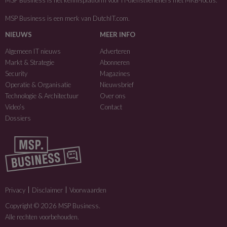
MSP Business is het kennisplatform voor IT-dienstverleners met MKB-focus.
MSP Business is een merk van
DutchIT.com
.
NIEUWS
MEER INFO
Algemeen IT nieuws
Adverteren
Markt & Strategie
Abonneren
Security
Magazines
Operatie & Organisatie
Nieuwsbrief
Technologie & Architectuur
Over ons
Video’s
Contact
Dossiers
Privacy
Disclaimer
Voorwaarden
Copyright © 2026 MSP Business.
Alle rechten voorbehouden.