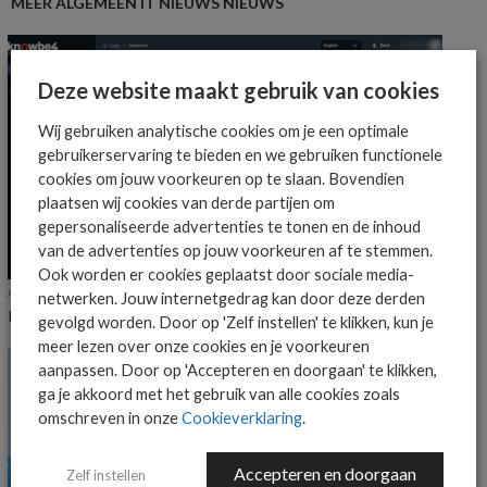
MEER ALGEMEEN IT NIEUWS NIEUWS
Deze website maakt gebruik van cookies
Wij gebruiken analytische cookies om je een optimale
gebruikerservaring te bieden en we gebruiken functionele
cookies om jouw voorkeuren op te slaan. Bovendien
plaatsen wij cookies van derde partijen om
gepersonaliseerde advertenties te tonen en de inhoud
van de advertenties op jouw voorkeuren af te stemmen.
Ook worden er cookies geplaatst door sociale media-
ALGEMEEN IT NIEUWS
NIEUWS
netwerken. Jouw internetgedrag kan door deze derden
KnowBe4 voegt Claude-ondersteuning toe aan Agent Risk Manager
gevolgd worden. Door op 'Zelf instellen' te klikken, kun je
meer lezen over onze cookies en je voorkeuren
aanpassen. Door op 'Accepteren en doorgaan' te klikken,
ga je akkoord met het gebruik van alle cookies zoals
omschreven in onze
Cookieverklaring
.
Accepteren en doorgaan
Zelf instellen