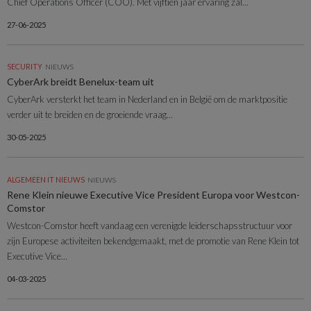
Chief Operations Officer (COO). Met vijftien jaar ervaring zal...
27-06-2025
SECURITY
NIEUWS
CyberArk breidt Benelux-team uit
CyberArk versterkt het team in Nederland en in België om de marktpositie
verder uit te breiden en de groeiende vraag...
30-05-2025
ALGEMEEN IT NIEUWS
NIEUWS
Rene Klein nieuwe Executive Vice President Europa voor Westcon-
Comstor
Westcon-Comstor heeft vandaag een verenigde leiderschapsstructuur voor
zijn Europese activiteiten bekendgemaakt, met de promotie van Rene Klein tot
Executive Vice...
04-03-2025