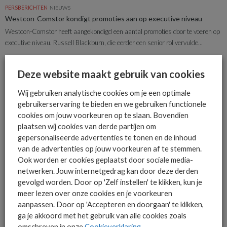
PERSBERICHTEN
NIEUWS
Westcon-Comstor kondigt promoties aan op executive niveau
Westcon-Comstor heeft aangekondigd een aantal promoties door te voeren op
executive niveau. Russell Blackburn, die eerder een senior rol vervulde...
17-12-2024
Deze website maakt gebruik van cookies
ALGEMEEN IT NIEUWS
NIEUWS
Wij gebruiken analytische cookies om je een optimale
Diliane Snackers benoemd tot Senior Director Benelux bij NetApp
gebruikerservaring te bieden en we gebruiken functionele
Diliane Snackers is benoemd tot Senior Director Benelux bij NetApp. In deze
cookies om jouw voorkeuren op te slaan. Bovendien
nieuwe rol zal Snackers de lead nemen in...
plaatsen wij cookies van derde partijen om
gepersonaliseerde advertenties te tonen en de inhoud
10-12-2024
van de advertenties op jouw voorkeuren af te stemmen.
Ook worden er cookies geplaatst door sociale media-
netwerken. Jouw internetgedrag kan door deze derden
ALGEMEEN IT NIEUWS
NIEUWS
gevolgd worden. Door op 'Zelf instellen' te klikken, kun je
Nutanix benoemt Stef Koopman tot Director Channel & Ecosystems
NEEUR & CIS
meer lezen over onze cookies en je voorkeuren
aanpassen. Door op 'Accepteren en doorgaan' te klikken,
Nutanix heeft Stef Koopman benoemd tot Director Channel & Ecosystems
ga je akkoord met het gebruik van alle cookies zoals
NEEUR & CIS. Hiermee breidt Nutanix zijn channel-team in de...
omschreven in onze
Cookieverklaring
.