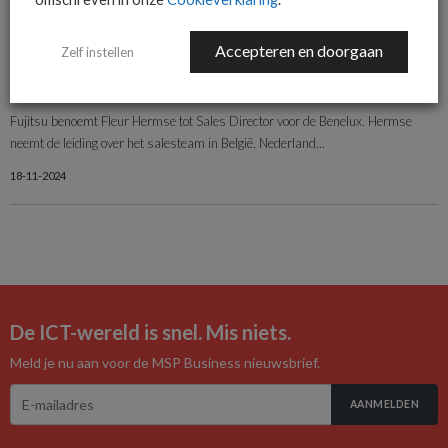
21-11-2024
Accepteren en doorgaan
Zelf instellen
ALGEMEEN IT NIEUWS
NIEUWS
Fleur Hermse aan de slag bij Fujitsu als Sales Director Benelux
Fujitsu benoemt Fleur Hermse tot Sales Director voor de Benelux. Hermse
neemt de leiding over het salesteam in België, Nederland...
18-11-2024
De ICT-wereld is snel. Mis niets.
Meld je nu aan voor de MSP Business nieuwsbrief.
AANMELDEN