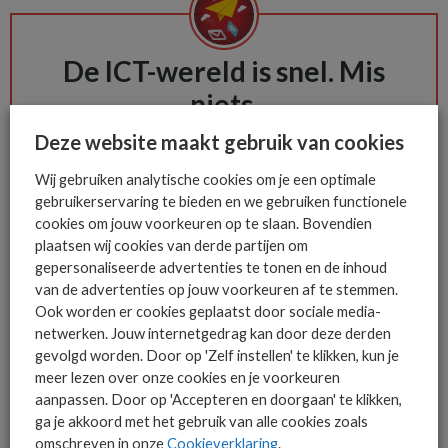
De ICT-wereld is snel. Mis
niets.
Deze website maakt gebruik van cookies
Het allerlaatste ICT nieuws in jouw
Wij gebruiken analytische cookies om je een optimale
mailbox
gebruikerservaring te bieden en we gebruiken functionele
cookies om jouw voorkeuren op te slaan. Bovendien
plaatsen wij cookies van derde partijen om
gepersonaliseerde advertenties te tonen en de inhoud
van de advertenties op jouw voorkeuren af te stemmen.
AANMELDEN
Ook worden er cookies geplaatst door sociale media-
netwerken. Jouw internetgedrag kan door deze derden
gevolgd worden. Door op 'Zelf instellen' te klikken, kun je
meer lezen over onze cookies en je voorkeuren
aanpassen. Door op 'Accepteren en doorgaan' te klikken,
ga je akkoord met het gebruik van alle cookies zoals
omschreven in onze
Cookieverklaring
.