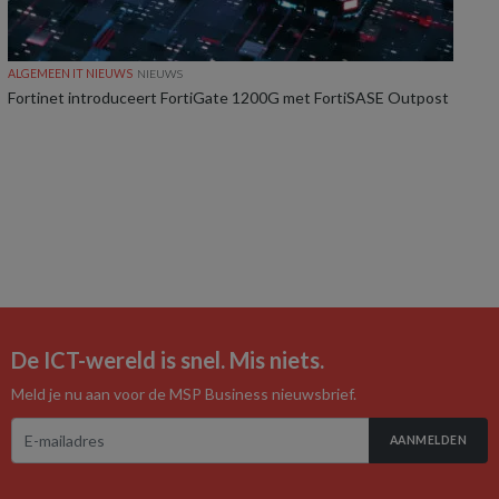
ALGEMEEN IT NIEUWS
NIEUWS
Fortinet introduceert FortiGate 1200G met FortiSASE Outpost
De ICT-wereld is snel. Mis niets.
Meld je nu aan voor de MSP Business nieuwsbrief.
AANMELDEN