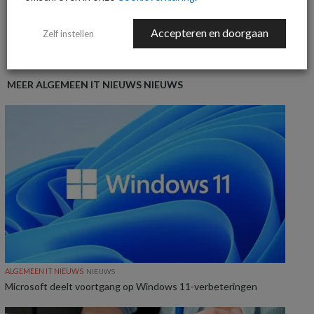
MEER OVER
DIENSTVERLENERS
GIARTE
Accepteren en doorgaan
Zelf instellen
MEER ALGEMEEN IT NIEUWS NIEUWS
ALGEMEEN IT NIEUWS
NIEUWS
Microsoft deelt voortgang op Windows 11-verbeteringen