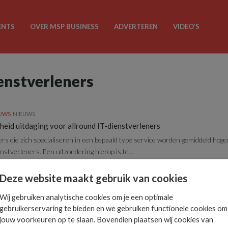
ENTS
OVER MSP BUSINESS
ADVERTEREN
VIDEO’S
ienstverleners
EUWS
NIEUWS
eid uitdaging voor allround IT-dienstverleners
ers die zich specialiseren in een bepaald type service worden gemiddeld hog
nstverleners. Een uitzondering hierop is te...
Deze website maakt gebruik van cookies
Wij gebruiken analytische cookies om je een optimale
gebruikerservaring te bieden en we gebruiken functionele cookies om
jouw voorkeuren op te slaan. Bovendien plaatsen wij cookies van