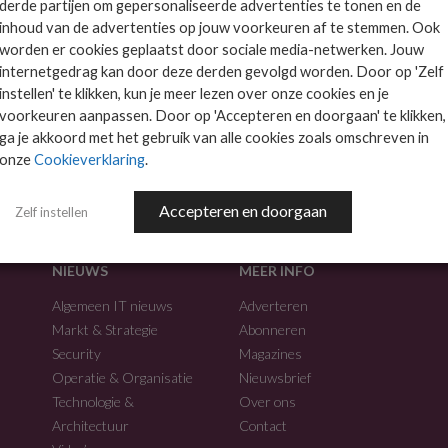
derde partijen om gepersonaliseerde advertenties te tonen en de
inhoud van de advertenties op jouw voorkeuren af te stemmen. Ook
worden er cookies geplaatst door sociale media-netwerken. Jouw
internetgedrag kan door deze derden gevolgd worden. Door op 'Zelf
instellen' te klikken, kun je meer lezen over onze cookies en je
voorkeuren aanpassen. Door op 'Accepteren en doorgaan' te klikken,
f.
ga je akkoord met het gebruik van alle cookies zoals omschreven in
onze
Cookieverklaring
.
Accepteren en doorgaan
Zelf instellen
NIEUWS
MEER INFO
Algemeen IT nieuws
Adverteren
Markt & Strategie
Abonneren
Security
Magazines
Operatie & Organisatie
Nieuwsbrief
Technologie &
Over ons
Architectuur
Contact