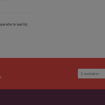
S
aratie te laat bij
f.