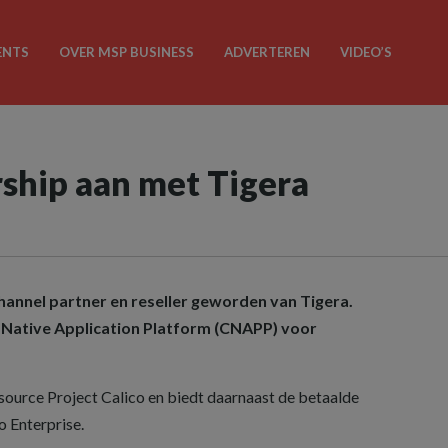
ENTS
OVER MSP BUSINESS
ADVERTEREN
VIDEO’S
rship aan met Tigera
hannel partner en reseller geworden van Tigera.
d-Native Application Platform (CNAPP) voor
source Project Calico en biedt daarnaast de betaalde
o Enterprise.