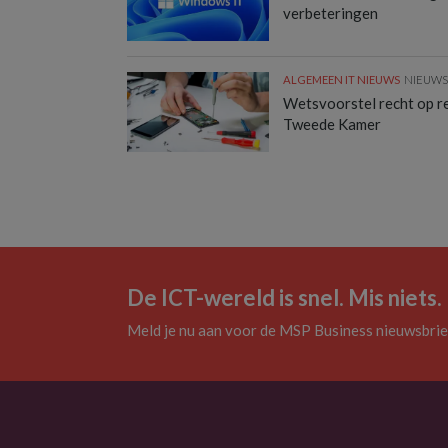
verbeteringen
ALGEMEEN IT NIEUWS
NIEUW
Wetsvoorstel recht op rep
Tweede Kamer
De ICT-wereld is snel. Mis niets.
Meld je nu aan voor de MSP Business nieuwsbrie