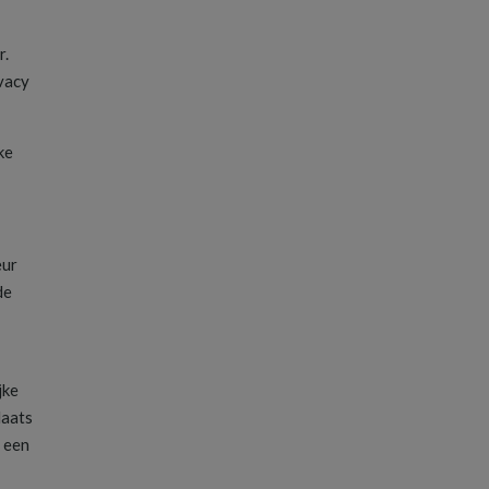
r.
ivacy
ke
eur
de
jke
laats
f een