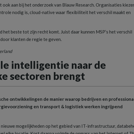
uit ook aan bij het onderzoek van Blauw Research. Organisaties kieze
ole nodig is, cloud-native waar flexibiliteit het verschil maakt en
het beste tot zijn recht komt. Juist daar kunnen MSP’s het verschil
door klanten de regie te geven.
erland
le intelligentie naar de
eke sectoren brengt
che ontwikkelingen de manier waarop bedrijven en professional
rgievoorziening en transport & logistiek werken ingrijpend
 nieuwe mogelijkheden op het gebied van IT-infrastructuur, databeh
el elke locatie. Kort daarna volgde de opmars van het Internet of T