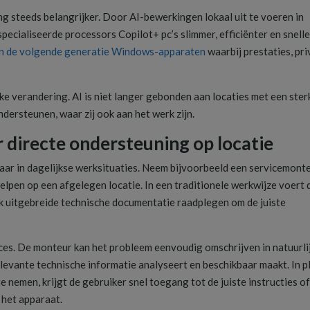
g steeds belangrijker. Door AI-bewerkingen lokaal uit te voeren in
specialiseerde processors Copilot+ pc’s slimmer, efficiënter en snelle
n de volgende generatie Windows-apparaten
waarbij prestaties, pr
jke verandering. AI is niet langer gebonden aan locaties met een ster
ndersteunen, waar zij ook aan het werk zijn.
 directe ondersteuning op locatie
ar in dagelijkse werksituaties. Neem bijvoorbeeld een servicemont
elpen op een afgelegen locatie. In een traditionele werkwijze voert 
k uitgebreide technische documentatie raadplegen om de juiste
ces. De monteur kan het probleem eenvoudig omschrijven in natuurli
levante technische informatie analyseert en beschikbaar maakt. In p
 nemen, krijgt de gebruiker snel toegang tot de juiste instructies o
 het apparaat.