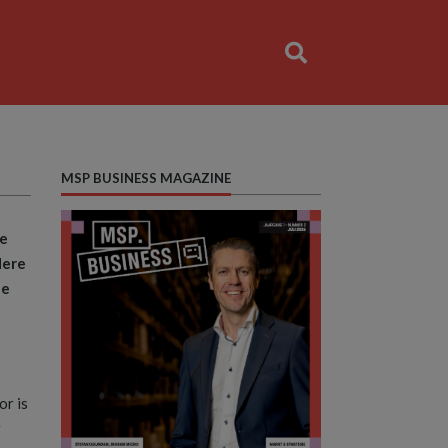
MSP BUSINESS MAGAZINE
de
dere
de
or is
r