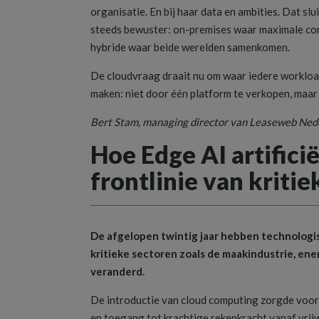
organisatie. En bij haar data en ambities. Dat sl
steeds bewuster: on-premises waar maximale contr
hybride waar beide werelden samenkomen.
De cloudvraag draait nu om waar iedere workload 
maken: niet door één platform te verkopen, maar 
Bert Stam, managing director van Leaseweb Ned
Hoe Edge AI artificië
frontlinie van kriti
De afgelopen twintig jaar hebben technologis
kritieke sectoren zoals de maakindustrie, ene
veranderd.
De introductie van cloud computing zorgde voor
en toegang tot krachtige rekenkracht vanaf vrijw