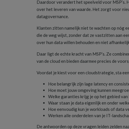
Daardoor verandert het speelveld voor MSP’s. He
over het leveren van waarde. Het zorgt voor nie
datagovernance.
Klanten zitten namelijk niet te wachten op nóg ee
die de weg wijst, zonder dat ze vastzitten aan ee
over hun data willen behouden en niet afhankelijk
Daar ligt de echte kracht van MSP’s. Ze combiner
van de cloud en bieden daarmee precies de voorsp
Voordat je kiest voor een cloudstrategie, sta een
Hoe belangrijk zijn lage latency en consis
Hoe moet jouw omgeving kunnen meegroei
Welke garanties krijg je op het gebied van
Waar staan je data eigenlijk en onder welk
Hoe eenvoudig kun je workloads of data ve
Werken alle onderdelen van je IT-landsch
De antwoorden op deze vragen leiden zelden naar