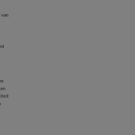
s van
ed
ze
gen
iteit
n