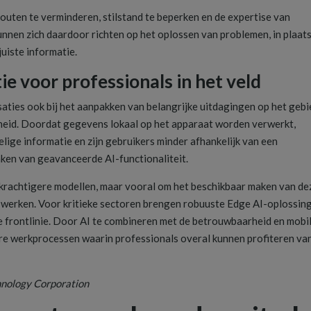
fouten te verminderen, stilstand te beperken en de expertise van
nnen zich daardoor richten op het oplossen van problemen, in plaat
juiste informatie.
ie voor professionals in het veld
aties ook bij het aanpakken van belangrijke uitdagingen op het gebi
gheid. Doordat gegevens lokaal op het apparaat worden verwerkt,
ige informatie en zijn gebruikers minder afhankelijk van een
ken van geavanceerde AI-functionaliteit.
 krachtigere modellen, maar vooral om het beschikbaar maken van de
e werken. Voor kritieke sectoren brengen robuuste Edge AI-oplossin
 de frontlinie. Door AI te combineren met de betrouwbaarheid en mobil
re werkprocessen waarin professionals overal kunnen profiteren va
hnology Corporation