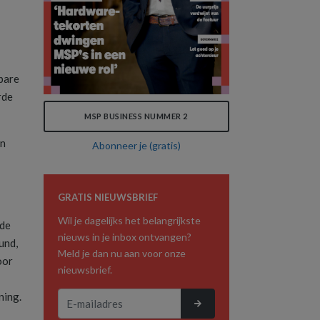
 bare
rde
MSP BUSINESS NUMMER 2
in
Abonneer je (gratis)
GRATIS NIEUWSBRIEF
Wil je dagelijks het belangrijkste
nde
nieuws in je inbox ontvangen?
und,
Meld je dan nu aan voor onze
oor
nieuwsbrief.
ning.