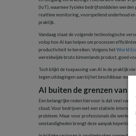
(IoT), waarmee fysieke bedrijfsmiddelen werden
realtime monitoring, voorspellend onderhoud en
praktijk.
Vandaag staat de volgende technologische verschu
volop hoe AI kan helpen om processen efficiënter
productiviteit te bereiken. Volgens het
World Ec
wereldwijde bruto binnenlands product, goed vo
Toch blijkt de toepassing van AI in de praktijk n
tegen uitdagingen aan bij het beschikbaar maken 
AI buiten de grenzen van d
Een belangrijke reden hiervoor is dat veel van de
cloud. Voor bedrijven met een stabiele interne
probleem. Maar voor professionals die werken op
omstandigheden brengt deze aanpak beperkingen
In kritieke sectoren is onafgebroken connectivit