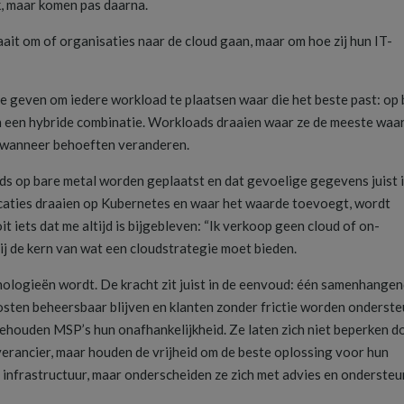
k, maar komen pas daarna.
raait om of organisaties naar de cloud gaan, maar om hoe zij hun IT-
te geven om iedere workload te plaatsen waar die het beste past: op
of in een hybride combinatie. Workloads draaien waar ze de meeste waa
 wanneer behoeften veranderen.
ds op bare metal worden geplaatst en dat gevoelige gegevens juist 
icaties draaien op Kubernetes en waar het waarde toevoegt, wordt
 iets dat me altijd is bijgebleven: “Ik verkoop geen cloud of on-
ij de kern van wat een cloudstrategie moet bieden.
ologieën wordt. De kracht zit juist in de eenvoud: één samenhange
osten beheersbaar blijven en klanten zonder frictie worden onderste
ehouden MSP’s hun onafhankelijkheid. Ze laten zich niet beperken d
verancier, maar houden de vrijheid om de beste oplossing voor hun
n infrastructuur, maar onderscheiden ze zich met advies en ondersteu