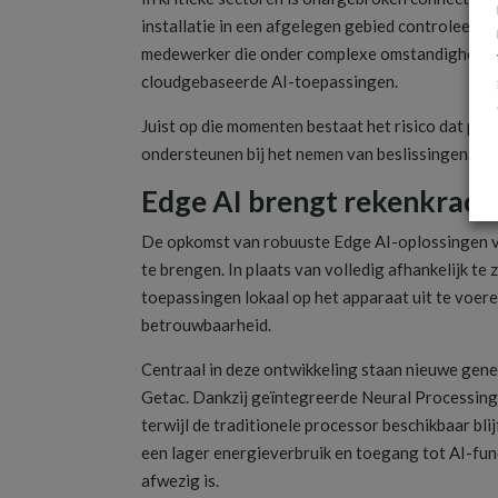
installatie in een afgelegen gebied controleert, e
medewerker die onder complexe omstandigheden w
cloudgebaseerde AI-toepassingen.
Juist op die momenten bestaat het risico dat pr
ondersteunen bij het nemen van beslissingen en 
Edge AI brengt rekenkrach
De opkomst van robuuste Edge AI-oplossingen ve
te brengen. In plaats van volledig afhankelijk te
toepassingen lokaal op het apparaat uit te voer
betrouwbaarheid.
Centraal in deze ontwikkeling staan nieuwe gene
Getac. Dankzij geïntegreerde Neural Processing
terwijl de traditionele processor beschikbaar bli
een lager energieverbruik en toegang tot AI-func
afwezig is.