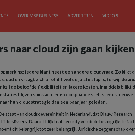
ENTS
OVER MSP BUSINESS
ADVERTEREN
VIDEO’S
 naar cloud zijn gaan kijken
e opmerking: iedere klant heeft een andere cloudvraag. Zo kijkt 
cloud en vraagt zich af of dit wel de juiste stap is, terwijl de an
zij de beloofde flexibiliteit en lagere kosten. Inmiddels blijkt 
restaties blijven soms achter en compliance stelt steeds nieuwe
 naar hun cloudstrategie dan een paar jaar geleden.
e staat van cloudsoevereiniteit in Nederland’, dat Blauw Research
T-beslissers. Daaruit blijkt dat security veruit de belangrijkste fact
noemt dit belangrijk tot zeer belangrijk. Juridische zeggenschap ove