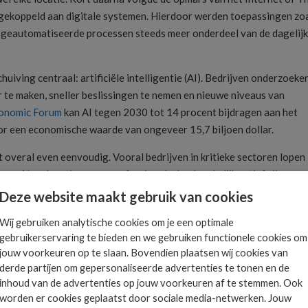
 gekoppeld aan digitale systemen. Hierdoor werden toepassingen zo
 geautomatiseerde processen steeds meer onderdeel van de dagelij
iving centraal: artificiële intelligentie (AI). Bedrijven onderzoeke
 te maken, sneller beslissingen te nemen en nieuwe niveaus van
onomic Forum
kan AI tegen 2030 tot 14 procent bijdragen aan het
or een economische waarde van ongeveer 15,7 biljoen dollar.
iet overal even eenvoudig. Vooral bedrijven in kritieke sectoren lopen
van AI op locaties waar professionals daadwerkelijk actief zijn.
Deze website maakt gebruik van cookies
e cloud
Wij gebruiken analytische cookies om je een optimale
 huidige AI-modellen nog sterk afhankelijk zijn van verwerking in de
gebruikerservaring te bieden en we gebruiken functionele cookies om
tverbinding en een vaste werkomgeving vormt dat doorgaans geen
jouw voorkeuren op te slaan. Bovendien plaatsen wij cookies van
 industriële locaties, afgelegen terreinen of onder zware
derde partijen om gepersonaliseerde advertenties te tonen en de
 met zich mee.
inhoud van de advertenties op jouw voorkeuren af te stemmen. Ook
worden er cookies geplaatst door sociale media-netwerken. Jouw
eit namelijk niet vanzelfsprekend. Een onderhoudstechnicus die een