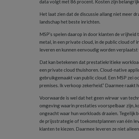
data volgt met 86 procent. Kosten zijn belangrij
Het laat zien dat de discussie allang niet meer d
landschap het beste inrichten.
MSP’s spelen daarop in door klanten de vrijheid 
metal, in een private cloud, in de public cloud 
leveren en kunnen eenvoudig worden verplaatst
Dat kan betekenen dat prestatiekritieke workloa
een private cloud thuishoren. Cloud-native appl
gebruikgemaakt van public cloud. Een MSP zei ooit
premises. Ik verkoop zekerheid.” Daarmee raakt h
Voorwaarde is wel dat het geen wirwar van techn
omgeving waarin prestaties voorspelbaar zijn, k
ongeacht waar hun workloads draaien. Tegelijk b
de prijsstrategie of toekomstplannen van één le
klanten te kiezen. Daarmee leveren ze niet allee