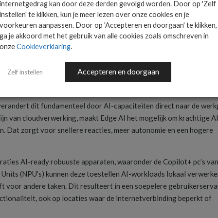
internetgedrag kan door deze derden gevolgd worden. Door op 'Zelf
en specialist die industriële apparatuur repareert of een logistiek
instellen' te klikken, kun je meer lezen over onze cookies en je
erkt, kan niet altijd rekenen op een permanente verbinding met
voorkeuren aanpassen. Door op 'Accepteren en doorgaan' te klikken,
ga je akkoord met het gebruik van alle cookies zoals omschreven in
onze
Cookieverklaring
.
ofessionals geen toegang hebben tot de technologie die hen zou kun
het oplossen van problemen.
Accepteren en doorgaan
Zelf instellen
t naar de werkvloer
randert dit fundamenteel door AI-capaciteiten direct naar de werk
 zijn van cloudverwerking, maakt Edge AI het mogelijk om krachtige A
en. Dat zorgt voor snellere reacties, meer autonomie en een hogere
raties AI-ready robuuste apparaten, waaronder de Copilot+ pc’s va
 Units (NPU’s) kunnen deze toestellen AI-workloads lokaal verwerke
jft voor andere taken. Dit resulteert in een soepelere gebruikerserva
tionaliteit, ook op locaties waar de internetverbinding beperkt of