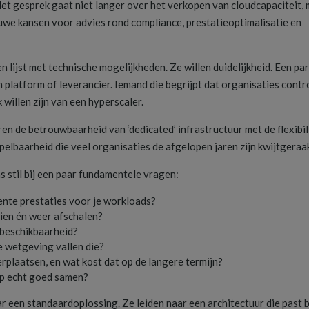
t gesprek gaat niet langer over het verkopen van cloudcapaciteit,
uwe kansen voor advies rond compliance, prestatieoptimalisatie en
n lijst met technische mogelijkheden. Ze willen duidelijkheid. Een pa
n platform of leverancier. Iemand die begrijpt dat organisaties contr
 willen zijn van een hyperscaler.
en de betrouwbaarheid van ‘dedicated’ infrastructuur met de flexibil
elbaarheid die veel organisaties de afgelopen jaren zijn kwijtgeraak
s stil bij een paar fundamentele vragen:
tente prestaties voor je workloads?
en én weer afschalen?
 beschikbaarheid?
e wetgeving vallen die?
rplaatsen, en wat kost dat op de langere termijn?
ap echt goed samen?
 een standaardoplossing. Ze leiden naar een architectuur die past b