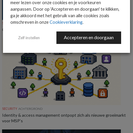
meer lezen over onze cookies en je voorkeuren
aanpassen. Door op 'Accepteren en doorgaan' te klikken,
ga je akkoord met het gebruik van alle cookies zoals
omschreven in onze
Cookieverklaring
.
SECURITY
NIEUWS
Onderzoek: IT-beslissers vrezen datalekken bij AI-agents
Accepteren en doorgaan
Zelf instellen
SECURITY
ACHTERGROND
Identity & access management ontpopt zich als nieuwe groeimarkt
voor MSP’s