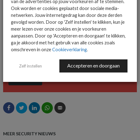
van de advertenties op jouw voorkeuren af te stemmen.
De ICT-wereld is snel. Mis
Ook worden er cookies geplaatst door sociale media-
niets.
netwerken. Jouw internetgedrag kan door deze derden
gevolgd worden. Door op 'Zelf instellen' te klikken, kun je
meer lezen over onze cookies en je voorkeuren
aanpassen. Door op 'Accepteren en doorgaan' te klikken,
Het allerlaatste ICT nieuws in jouw
ga je akkoord met het gebruik van alle cookies zoals
mailbox
omschreven in onze
Cookieverklaring
.
Accepteren en doorgaan
Zelf instellen
AANMELDEN
MEER SECURITY NIEUWS