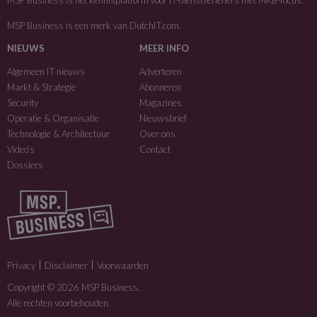
MSP Business is het kennisplatform voor IT-dienstverleners met MKB-focus.
MSP Business is een merk van
DutchIT.com
.
NIEUWS
MEER INFO
Algemeen IT nieuws
Adverteren
Markt & Strategie
Abonneren
Security
Magazines
Operatie & Organisatie
Nieuwsbrief
Technologie & Architectuur
Over ons
Video’s
Contact
Dossiers
Privacy
Disclaimer
Voorwaarden
Copyright © 2026 MSP Business.
Alle rechten voorbehouden.