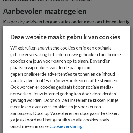
Aanbevolen maatregelen
Kaspersky adviseert organisaties onder meer om binnen dertig
dagen een gezondheidscheck van de detectiemotor uit te
Deze website maakt gebruik van cookies
voeren, met aandacht voor de integriteit van telemetrie en de
relevantie van detectieregels. Daarnaast raadt het bedrijf aan
Wij gebruiken analytische cookies om je een optimale
een team in te richten dat waarschuwingen met lage
gebruikerservaring te bieden en we gebruiken functionele
cookies om jouw voorkeuren op te slaan. Bovendien
betrouwbaarheid volgens een vast schema beoordeelt, en te
plaatsen wij cookies van derde partijen om
zorgen voor continue monitoring aangevuld met threat hunting
gepersonaliseerde advertenties te tonen en de inhoud
gericht op baselining en opkomende aanvalstechnieken. Ook
van de advertenties op jouw voorkeuren af te stemmen.
adviseert Kaspersky de pijplijn voor kwetsbaarhedenbeheer te
Ook worden er cookies geplaatst door sociale media-
herzien, bewustwordingstrainingen te actualiseren met
netwerken. Jouw internetgedrag kan door deze derden
gevolgd worden. Door op 'Zelf instellen' te klikken, kun je
aandacht voor het lekken van inloggegevens via persoonlijke
meer lezen over onze cookies en je voorkeuren
apparaten, en operationele afspraken vast te leggen voor
aanpassen. Door op 'Accepteren en doorgaan' te klikken,
communicatie tussen teams en documentatie van
ga je akkoord met het gebruik van alle cookies zoals
incidentrespons.
omschreven in onze
Cookieverklaring
.