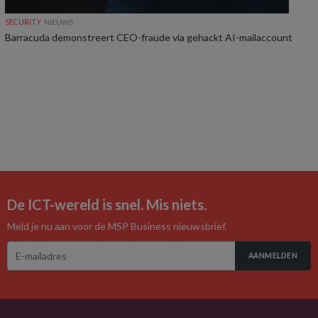
SECURITY
NIEUWS
Barracuda demonstreert CEO-fraude via gehackt AI-mailaccount
De ICT-wereld is snel. Mis niets.
Meld je nu aan voor de MSP Business nieuwsbrief.
AANMELDEN