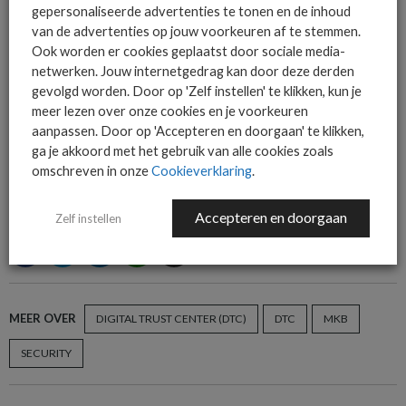
gepersonaliseerde advertenties te tonen en de inhoud
van de advertenties op jouw voorkeuren af te stemmen.
Het allerlaatste ICT nieuws in jouw
Ook worden er cookies geplaatst door sociale media-
mailbox
netwerken. Jouw internetgedrag kan door deze derden
gevolgd worden. Door op 'Zelf instellen' te klikken, kun je
meer lezen over onze cookies en je voorkeuren
aanpassen. Door op 'Accepteren en doorgaan' te klikken,
ga je akkoord met het gebruik van alle cookies zoals
AANMELDEN
omschreven in onze
Cookieverklaring
.
Accepteren en doorgaan
Zelf instellen
MEER OVER
DIGITAL TRUST CENTER (DTC)
DTC
MKB
SECURITY