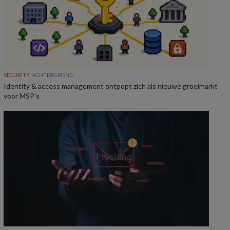
SECURITY
ACHTERGROND
Identity & access management ontpopt zich als nieuwe groeimarkt
voor MSP’s