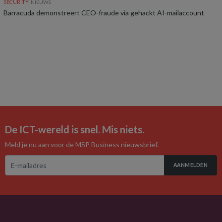
SECURITY
NIEUWS
Barracuda demonstreert CEO-fraude via gehackt AI-mailaccount
De ICT-wereld is snel. Mis niets.
Meld je nu aan voor de MSP Business nieuwsbrief.
AANMELDEN