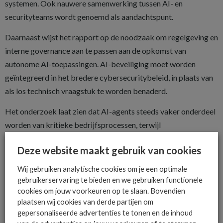
systemen. Ook nauwere samenwerking tussen AI- en
securityteams wordt genoemd als aandachtspunt.
Daarnaast wijst het rapport op de noodzaak om regelgeving en
interne governance aan te passen aan de opkomst van
autonome AI-toepassingen. AI-beveiliging moet worden
geïntegreerd in het bredere cybersecuritybeleid, in plaats van
als los technisch vraagstuk te worden benaderd.
Het onderzoek laat zien dat AI-agents steeds vaker onderdeel
worden van kritieke bedrijfsprocessen, terwijl
beveiligingsstrategieën nog in ontwikkeling zijn. Daarmee
Deze website maakt gebruik van cookies
groeit het belang van structurele aandacht voor governance,
monitoring en risicobeheersing rond autonome AI-systemen.
Wij gebruiken analytische cookies om je een optimale
gebruikerservaring te bieden en we gebruiken functionele
cookies om jouw voorkeuren op te slaan. Bovendien
plaatsen wij cookies van derde partijen om
gepersonaliseerde advertenties te tonen en de inhoud