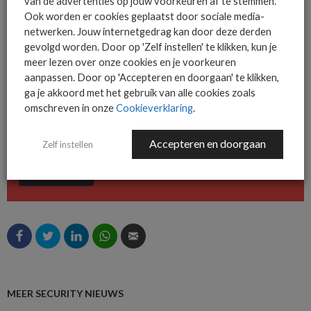
van de advertenties op jouw voorkeuren af te stemmen.
De ICT-wereld is snel. Mis
Ook worden er cookies geplaatst door sociale media-
niets.
netwerken. Jouw internetgedrag kan door deze derden
gevolgd worden. Door op 'Zelf instellen' te klikken, kun je
meer lezen over onze cookies en je voorkeuren
aanpassen. Door op 'Accepteren en doorgaan' te klikken,
Het allerlaatste ICT nieuws in jouw
ga je akkoord met het gebruik van alle cookies zoals
mailbox
omschreven in onze
Cookieverklaring
.
Accepteren en doorgaan
Zelf instellen
AANMELDEN
MEER SECURITY NIEUWS