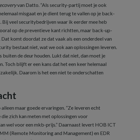
recovery
van Datto. “Als security-partij moet je ook
elemaal misgaat en je dient terug te vallen op je back-
 Bij veel securitybedrijven waar ik eerder mee heb
vooral op de preventieve kant richtten, maar back-up-
. Dat komt doordat ze dat vaak als een onderdeel van
rity bestaat niet, wat we ook aan oplossingen leveren.
s buiten de deur houden. Lukt dat niet, dan moet je
. Toch blijft er een kans dat het een keer helemaal
akelijk. Daarom is het een niet te onderschatten
acht
alleen maar goede ervaringen. “Ze leveren echt
 die zich kan meten met oplossingen voor
dan wel voor een mkb-prijs.” Daarnaast levert HOB ICT
r RMM (Remote Monitoring and Management) en EDR