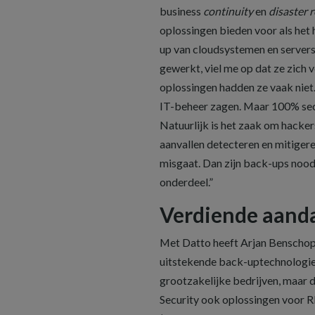
business
continuity
en
disaster 
oplossingen bieden voor als het h
up van cloudsystemen en servers.
gewerkt, viel me op dat ze zich 
oplossingen hadden ze vaak niet
IT-beheer zagen. Maar 100% secu
Natuurlijk is het zaak om hacker
aanvallen detecteren en mitigeren
misgaat. Dan zijn back-ups noodz
onderdeel.”
Verdiende aand
Met Datto heeft Arjan Benschop 
uitstekende back-uptechnologie
grootzakelijke bedrijven, maar 
Security ook oplossingen voo