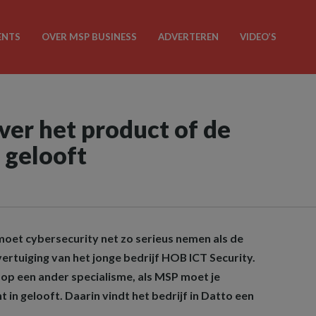
ENTS
OVER MSP BUSINESS
ADVERTEREN
VIDEO’S
ver het product of de
n gelooft
moet cybersecurity net zo serieus nemen als de
vertuiging van het jonge bedrijf HOB ICT Security.
of op een ander specialisme, als MSP moet je
 in gelooft. Daarin vindt het bedrijf in Datto een