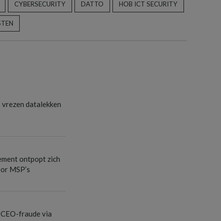
CYBERSECURITY
DATTO
HOB ICT SECURITY
STEN
s vrezen datalekken
ement ontpopt zich
oor MSP’s
 CEO-fraude via