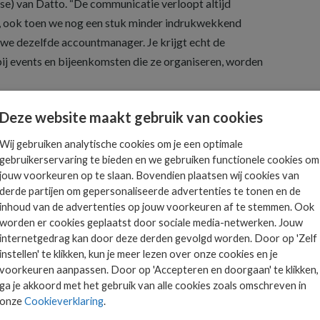
e) van Datto. “De communicatie verloopt altijd
n, ook toen we nog een stuk minder indrukwekkend
we dezelfde accountmanager. Je krijgt echt de
bij events en bijeenkomsten die ze organiseren, worden
es
Deze website maakt gebruik van cookies
klanten biedt, herkent Arjan in zijn eigen manier van
Wij gebruiken analytische cookies om je een optimale
gebruikerservaring te bieden en we gebruiken functionele cookies om
n en diensten en geef je klanten net dat beetje extra.”
jouw voorkeuren op te slaan. Bovendien plaatsen wij cookies van
k dat je duidelijke keuzes maakt. “Wij kiezen er bewust
derde partijen om gepersonaliseerde advertenties te tonen en de
vice provider (MSSP) te zijn. Cybersecurity is niet
inhoud van de advertenties op jouw voorkeuren af te stemmen. Ook
eel specifiek onderdeel van. Een kenmerk van een goede
worden er cookies geplaatst door sociale media-netwerken. Jouw
 je écht goed in bent en waarmee je je onderscheidt van
internetgedrag kan door deze derden gevolgd worden. Door op 'Zelf
instellen' te klikken, kun je meer lezen over onze cookies en je
.”
voorkeuren aanpassen. Door op 'Accepteren en doorgaan' te klikken,
ga je akkoord met het gebruik van alle cookies zoals omschreven in
 moet doen om je als msp te onderscheiden? Download
onze
Cookieverklaring
.
goede msp, in 8 stappen naar succes.’