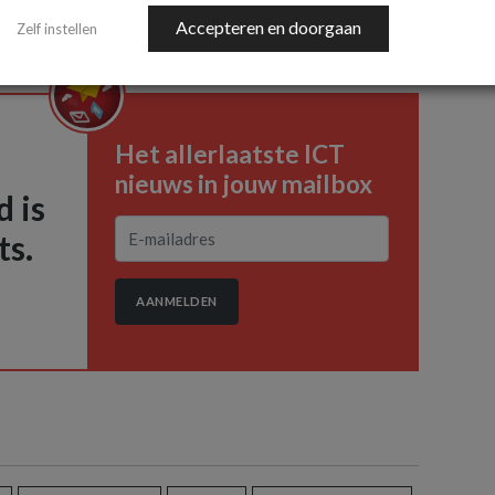
Accepteren en doorgaan
Zelf instellen
Het allerlaatste ICT
nieuws in jouw mailbox
 is
ts.
AANMELDEN