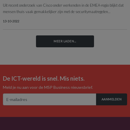
Uit recent onderzoek van Cisco onder werkenden in de EMEA-regio blijkt dat
mensen thuis vaak gemakkelijker zijn met de securitymaatregelen...
13-10-2022
MEER LADEN...
De ICT-wereld is snel. Mis niets.
Meld je nu aan voor de MSP Business nieuwsbrief.
AANMELDEN