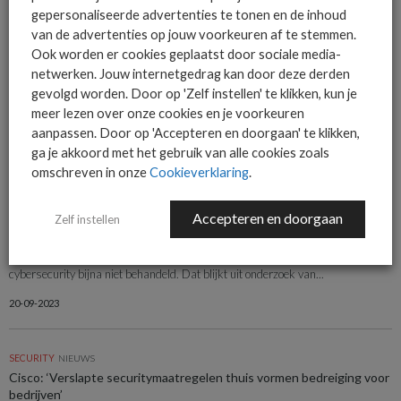
15-12-2023
gepersonaliseerde advertenties te tonen en de inhoud
van de advertenties op jouw voorkeuren af te stemmen.
Ook worden er cookies geplaatst door sociale media-
SECURITY
INTERVIEW
netwerken. Jouw internetgedrag kan door deze derden
Claranet: ‘Schijnveiligheid grote uitdaging bij IT-security’
gevolgd worden. Door op 'Zelf instellen' te klikken, kun je
Nog kwalijker dan onvoldoende aandacht voor cybersecurity is een onterecht
meer lezen over onze cookies en je voorkeuren
vertrouwen dat alles goed geregeld is. “Blijf testen, laat audits...
aanpassen. Door op 'Accepteren en doorgaan' te klikken,
ga je akkoord met het gebruik van alle cookies zoals
14-11-2023
omschreven in onze
Cookieverklaring
.
SECURITY
NIEUWS
Accepteren en doorgaan
Zelf instellen
Miljoenennota spreekt amper over cybersecurity
In de miljoenennota die gisteren bekend is gemaakt op Prinsjesdag wordt
cybersecurity bijna niet behandeld. Dat blijkt uit onderzoek van...
20-09-2023
SECURITY
NIEUWS
Cisco: ‘Verslapte securitymaatregelen thuis vormen bedreiging voor
bedrijven’