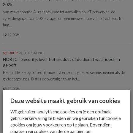
2025
Van geavanceerde AI-ransomware tot aanvallen op IoT-netwerken, de
cyberdreigingen van 2025 vragen om een nieuwe mate van paraatheid. In
hun...
12-12-2024
SECURITY
ACHTERGROND
HOB ICT Security: lever het product of de dienst waar je zelf in
gelooft
Het midden- en grootbedrijf moet cybersecurity net zo serieus nemen als de
grote corporates. Dat is de overtuiging van het...
05-12-2024
Deze website maakt gebruik van cookies
SECURITY
ACHTERGROND
Wij gebruiken analytische cookies om je een optimale
Alain Luxembourg (Barracuda) over het cybersecurity-forum
gebruikerservaring te bieden en we gebruiken functionele
In onze rubriek ‘Het meest opvallende nieuws….’ volgt een prominent in de
cookies om jouw voorkeuren op te slaan. Bovendien
markt een week lang intensief de berichtgeving op...
plaatsen wij cookies van derde partijen om