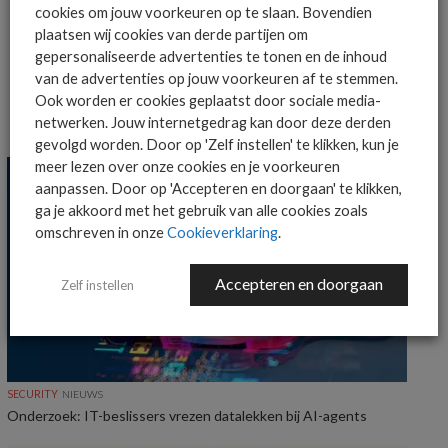
cookies om jouw voorkeuren op te slaan. Bovendien
MEER OVER
FORTINET
ZERO TRUST
plaatsen wij cookies van derde partijen om
gepersonaliseerde advertenties te tonen en de inhoud
van de advertenties op jouw voorkeuren af te stemmen.
Ook worden er cookies geplaatst door sociale media-
netwerken. Jouw internetgedrag kan door deze derden
MEER SECURITY NIEUWS
gevolgd worden. Door op 'Zelf instellen' te klikken, kun je
meer lezen over onze cookies en je voorkeuren
aanpassen. Door op 'Accepteren en doorgaan' te klikken,
ga je akkoord met het gebruik van alle cookies zoals
omschreven in onze
Cookieverklaring
.
Accepteren en doorgaan
Zelf instellen
SECURITY
NIEUWS
Onderzoek: IT-beslissers vrezen datalekken bij AI-agents