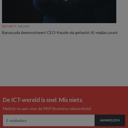
SECURITY
NIEUWS
Barracuda demonstreert CEO-fraude via gehackt AI-mailaccount
De ICT-wereld is snel. Mis niets.
Meld je nu aan voor de MSP Business nieuwsbrief.
AANMELDEN