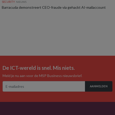
SECURITY
NIEUWS
Barracuda demonstreert CEO-fraude via gehackt AI-mailaccount
De ICT-wereld is snel. Mis niets.
Meld je nu aan voor de MSP Business nieuwsbrief.
AANMELDEN