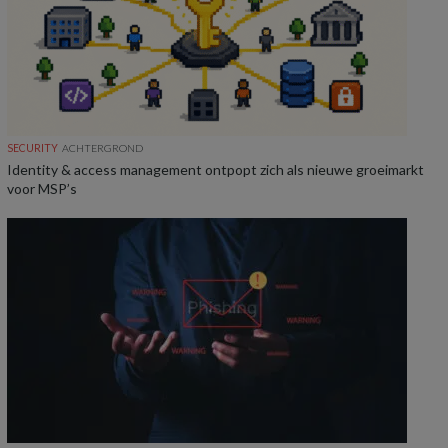
SECURITY
ACHTERGROND
Identity & access management ontpopt zich als nieuwe groeimarkt
voor MSP’s